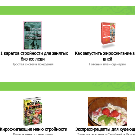
1 каратов стройности для занятых
Как запустить жиросжигание з
бизнес-леди
дней
Простая система похудения
Готовый план-сценарий
Жиросжигающие меню стройности
Экспресс-рецепты для худею
Полное меню с рецептами
Экономьте время и Стройнейте Вкусн