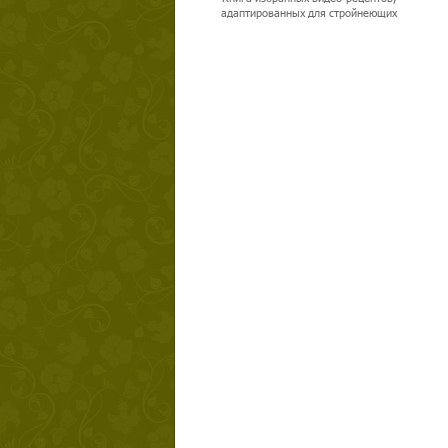
адаптированных для стройнеющих