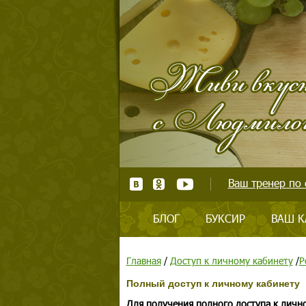
Ваш тренер по 
БЛОГ
БУКСИР
ВАШ К
Главная
/
Доступ к личному кабинету
/
Р
Полный доступ к личному кабинету
Для получения полного доступа к личн