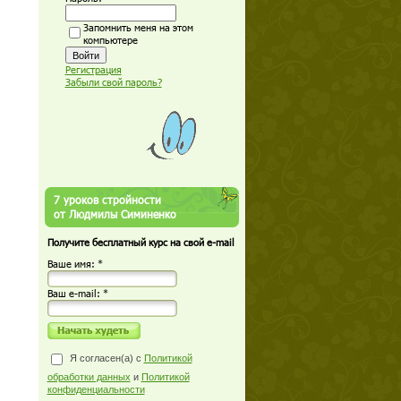
Запомнить меня на этом
компьютере
Регистрация
Забыли свой пароль?
7 уроков стройности
от Людмилы Симиненко
Получите бесплатный курс на свой e-mail
Ваше имя: *
Ваш е-mail: *
Я согласен(а) с
Политикой
обработки данных
и
Политикой
конфиденциальности