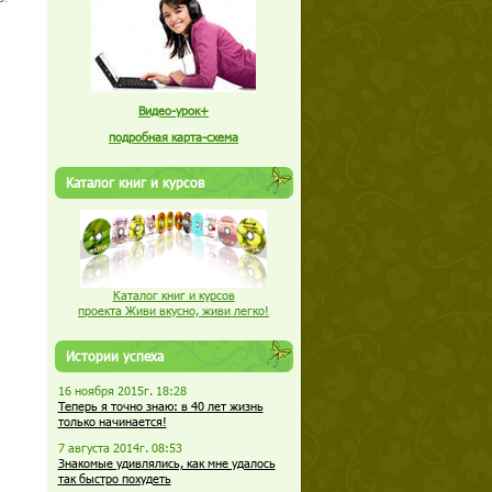
Видео-урок+
подробная карта-схема
Каталог книг и курсов
Каталог книг и курсов
проекта Живи вкусно, живи легко!
Истории успеха
16 ноября 2015г. 18:28
Теперь я точно знаю: в 40 лет жизнь
только начинается!
7 августа 2014г. 08:53
Знакомые удивлялись, как мне удалось
так быстро похудеть