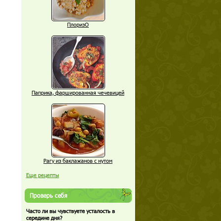
ПлоризО
Паприка, фаршированная чечевицей
Рагу из баклажанов с нутом
Еще рецепты
Проверь себя
Часто ли вы чувствуете усталость в
середине дня?