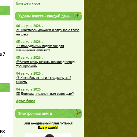
Больше о курсе
Худеем вместе - каждый день
06 августа 2026г.
🍅 Хвастаюсь урожаем и открываю глаза
на факт
05 августа 2026г.
⚡7 причудливых подсказок для
уменьшения аппетита
а 7
05 августа 2026г.
😮Зачем качку нюхать шоколад перед
тренировкой?
04 августа 2026г.
👌 Коктейль от тяги к сладкому за 2
минуты
04 августа 2026г.
🏋️‍♀️ Девушка, можно я вам совет дам?
Архив блога
Электронные книги
Ваш ежедневный план питания:
Ешь и худей!
щих
о!