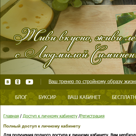
Ваш тренер по стройному образу жизни
БЛОГ
БУКСИР
ВАШ КАБИНЕТ
БЕСПЛАТН
Главная
/
Доступ к личному кабинету
/
Регистрация
Полный доступ к личному кабинету
Для получения полного доступа к личному кабинету, Вам необход