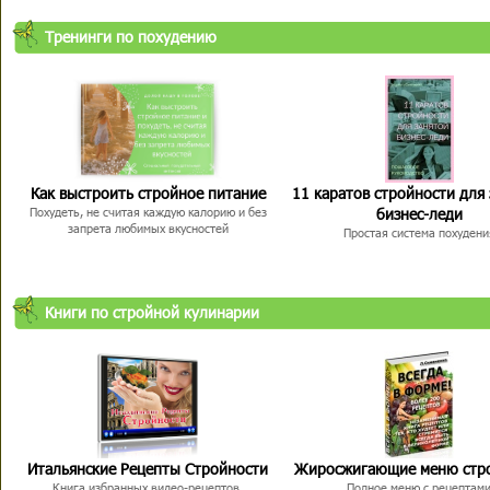
Тренинги по похудению
Как выстроить стройное питание
11 каратов стройности для
бизнес-леди
Похудеть, не считая каждую калорию и без
запрета любимых вкусностей
Простая система похудени
Книги по стройной кулинарии
Итальянские Рецепты Стройности
Жиросжигающие меню стр
Книга избранных видео-рецептов,
Полное меню с рецептам