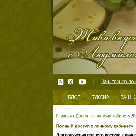
Ваш тренер по 
БЛОГ
БУКСИР
ВАШ К
Главная
/
Доступ к личному кабинету
/
Р
Полный доступ к личному кабинету
Для получения полного доступа к личн