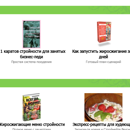
1 каратов стройности для занятых
Как запустить жиросжигание з
бизнес-леди
дней
Простая система похудения
Готовый план-сценарий
Жиросжигающие меню стройности
Экспресс-рецепты для худею
Полное меню с рецептами
Экономьте время и Стройнейте Вкусн