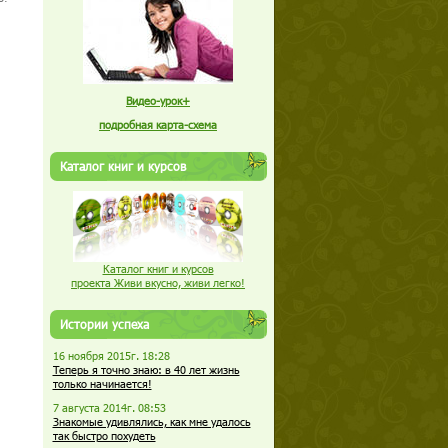
Видео-урок+
подробная карта-схема
Каталог книг и курсов
Каталог книг и курсов
проекта Живи вкусно, живи легко!
Истории успеха
16 ноября 2015г. 18:28
Теперь я точно знаю: в 40 лет жизнь
только начинается!
7 августа 2014г. 08:53
Знакомые удивлялись, как мне удалось
так быстро похудеть