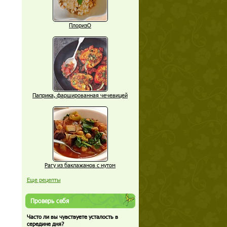
ПлоризО
Паприка, фаршированная чечевицей
Рагу из баклажанов с нутом
Еще рецепты
Проверь себя
Часто ли вы чувствуете усталость в
середине дня?