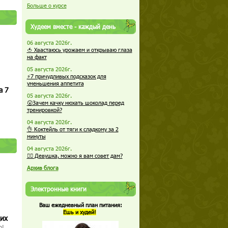
Больше о курсе
Худеем вместе - каждый день
06 августа 2026г.
🍅 Хвастаюсь урожаем и открываю глаза
на факт
05 августа 2026г.
⚡7 причудливых подсказок для
уменьшения аппетита
а 7
05 августа 2026г.
😮Зачем качку нюхать шоколад перед
тренировкой?
04 августа 2026г.
👌 Коктейль от тяги к сладкому за 2
минуты
04 августа 2026г.
🏋️‍♀️ Девушка, можно я вам совет дам?
Архив блога
Электронные книги
Ваш ежедневный план питания:
Ешь и худей!
щих
о!