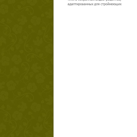
адаптированных для стройнеющих