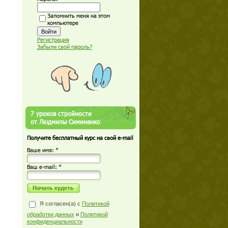
Запомнить меня на этом
компьютере
Регистрация
Забыли свой пароль?
7 уроков стройности
от Людмилы Симиненко
Получите бесплатный курс на свой e-mail
Ваше имя: *
Ваш е-mail: *
Я согласен(а) с
Политикой
обработки данных
и
Политикой
конфиденциальности