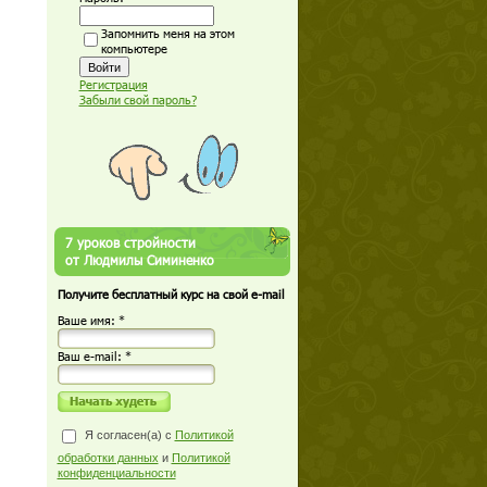
Запомнить меня на этом
компьютере
Регистрация
Забыли свой пароль?
7 уроков стройности
от Людмилы Симиненко
Получите бесплатный курс на свой e-mail
Ваше имя: *
Ваш е-mail: *
Я согласен(а) с
Политикой
обработки данных
и
Политикой
конфиденциальности