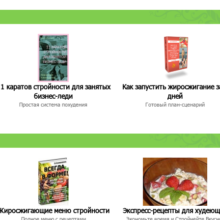
1 каратов стройности для занятых
Как запустить жиросжигание з
бизнес-леди
дней
Простая система похудения
Готовый план-сценарий
Жиросжигающие меню стройности
Экспресс-рецепты для худею
Полное меню с рецептами
Экономьте время и Стройнейте Вкусн