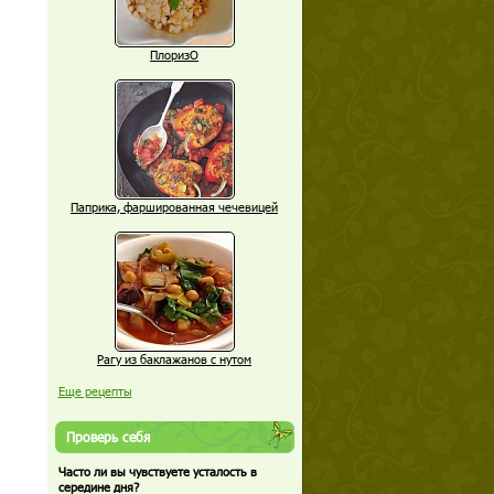
ПлоризО
Паприка, фаршированная чечевицей
Рагу из баклажанов с нутом
Еще рецепты
Проверь себя
Часто ли вы чувствуете усталость в
середине дня?