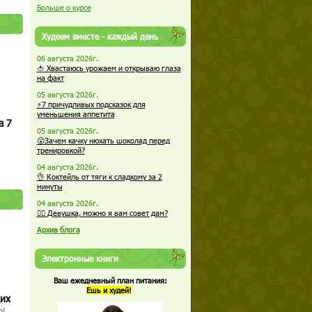
Больше о курсе
Худеем вместе - каждый день
06 августа 2026г.
🍅 Хвастаюсь урожаем и открываю глаза
на факт
05 августа 2026г.
⚡7 причудливых подсказок для
уменьшения аппетита
а 7
05 августа 2026г.
😮Зачем качку нюхать шоколад перед
тренировкой?
04 августа 2026г.
👌 Коктейль от тяги к сладкому за 2
минуты
04 августа 2026г.
🏋️‍♀️ Девушка, можно я вам совет дам?
Архив блога
Электронные книги
Ваш ежедневный план питания:
Ешь и худей!
щих
о!