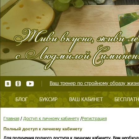
Ваш тренер по стройному образу жизни
БЛОГ
БУКСИР
ВАШ КАБИНЕТ
БЕСПЛАТН
Главная
/
Доступ к личному кабинету
/
Регистрация
Полный доступ к личному кабинету
Для получения полного доступа к личному кабинету, Вам необход