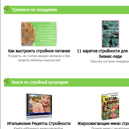
Тренинги по похудению
Как выстроить стройное питание
11 каратов стройности для
бизнес-леди
Похудеть, не считая каждую калорию и без
запрета любимых вкусностей
Простая система похудени
Книги по стройной кулинарии
Итальянские Рецепты Стройности
Жиросжигающие меню стр
Книга избранных видео-рецептов,
Полное меню с рецептам