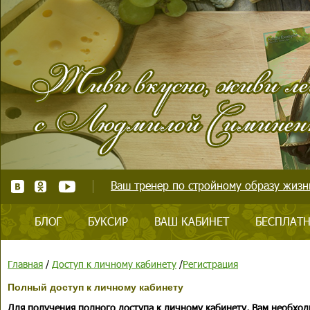
Ваш тренер по стройному образу жизни
БЛОГ
БУКСИР
ВАШ КАБИНЕТ
БЕСПЛАТН
Главная
/
Доступ к личному кабинету
/
Регистрация
Полный доступ к личному кабинету
Для получения полного доступа к личному кабинету, Вам необход