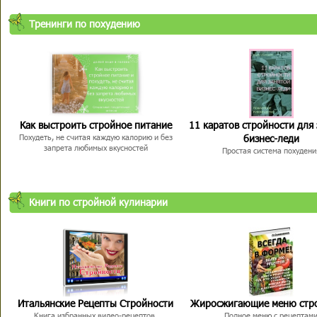
Тренинги по похудению
Как выстроить стройное питание
11 каратов стройности для
бизнес-леди
Похудеть, не считая каждую калорию и без
запрета любимых вкусностей
Простая система похудени
Книги по стройной кулинарии
Итальянские Рецепты Стройности
Жиросжигающие меню стр
Книга избранных видео-рецептов,
Полное меню с рецептам