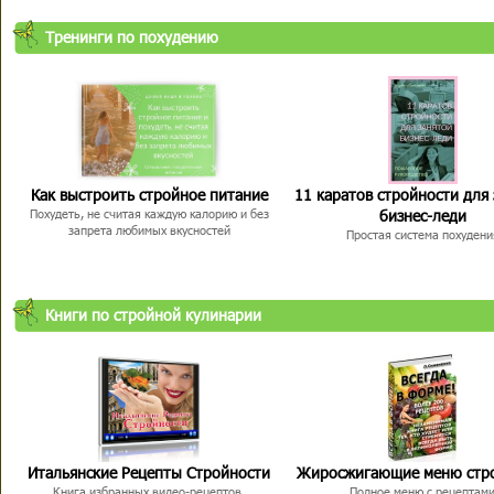
Тренинги по похудению
Как выстроить стройное питание
11 каратов стройности для
бизнес-леди
Похудеть, не считая каждую калорию и без
запрета любимых вкусностей
Простая система похудени
Книги по стройной кулинарии
Итальянские Рецепты Стройности
Жиросжигающие меню стр
Книга избранных видео-рецептов,
Полное меню с рецептам