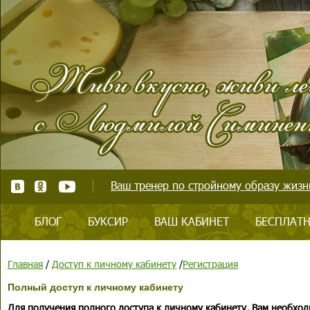
Ваш тренер по стройному образу жизни
БЛОГ
БУКСИР
ВАШ КАБИНЕТ
БЕСПЛАТН
Главная
/
Доступ к личному кабинету
/
Регистрация
Полный доступ к личному кабинету
Для получения полного доступа к личному кабинету, Вам необход