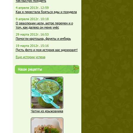
так быстро похудеть
4 апреля 2013г. 12:59
Как я перестала бояться еды и похудела
9 апреля 2012г. 10:18
О революции цели, ветре перемен и о
том, как далеко он меня унёс
29 марта 2012г. 16:53
Помогли картошка, фрукты и имбирь
19 марта 2012г. 15:16
Пусть фото и моя история вас вдохновят!
Еще истории успеха
Наши рецепты
Чатни из крыжовника