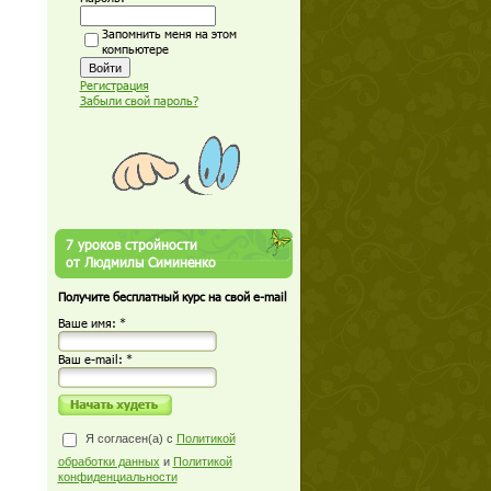
Запомнить меня на этом
компьютере
Регистрация
Забыли свой пароль?
7 уроков стройности
от Людмилы Симиненко
Получите бесплатный курс на свой e-mail
Ваше имя: *
Ваш е-mail: *
Я согласен(а) с
Политикой
обработки данных
и
Политикой
конфиденциальности