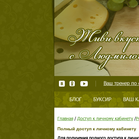
Ваш тренер по 
БЛОГ
БУКСИР
ВАШ К
Главная
/
Доступ к личному кабинету
/
Р
Полный доступ к личному кабинету
Для получения полного доступа к личн