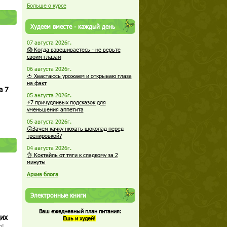
Больше о курсе
Худеем вместе - каждый день
07 августа 2026г.
😱 Когда взвешиваетесь - не верьте
своим глазам
06 августа 2026г.
🍅 Хвастаюсь урожаем и открываю глаза
на факт
а 7
05 августа 2026г.
⚡7 причудливых подсказок для
уменьшения аппетита
05 августа 2026г.
😮Зачем качку нюхать шоколад перед
тренировкой?
04 августа 2026г.
👌 Коктейль от тяги к сладкому за 2
минуты
Архив блога
Электронные книги
Ваш ежедневный план питания:
щих
Ешь и худей!
о!