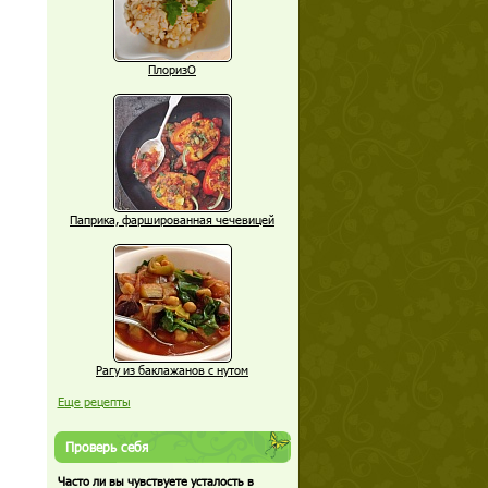
ПлоризО
Паприка, фаршированная чечевицей
Рагу из баклажанов с нутом
Еще рецепты
Проверь себя
Часто ли вы чувствуете усталость в