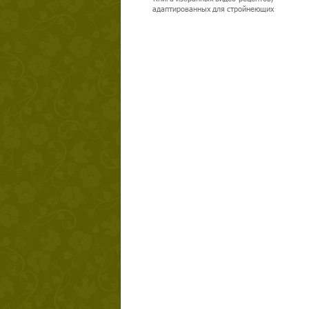
адаптированных для стройнеющих