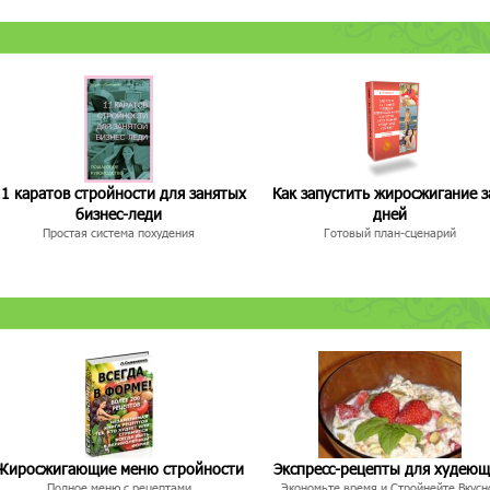
1 каратов стройности для занятых
Как запустить жиросжигание з
бизнес-леди
дней
Простая система похудения
Готовый план-сценарий
Жиросжигающие меню стройности
Экспресс-рецепты для худею
Полное меню с рецептами
Экономьте время и Стройнейте Вкусн