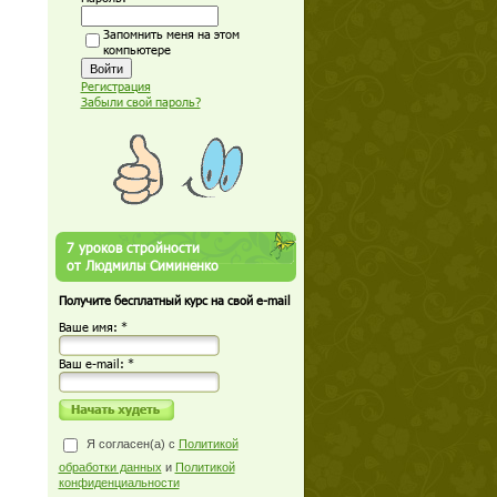
Запомнить меня на этом
компьютере
Регистрация
Забыли свой пароль?
7 уроков стройности
от Людмилы Симиненко
Получите бесплатный курс на свой e-mail
Ваше имя: *
Ваш е-mail: *
Я согласен(а) с
Политикой
обработки данных
и
Политикой
конфиденциальности