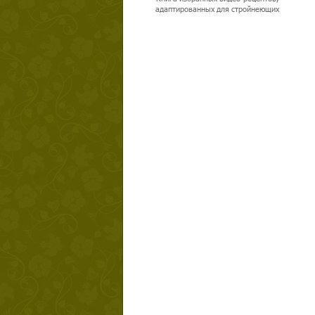
адаптированных для стройнеющих