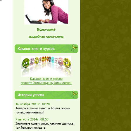
Видео-урок+
подробная карта-схема
Каталог книг и курсов
Каталог книг и курсов
проекта Живи вкусно, живи легко!
Истории успеха
16 ноября 2015г. 18:28
Теперь я точно знаю: в 40 лет жизнь
только начинается!
7 августа 2014г. 08:53
Знакомые удивлялись, как мне удалось
так быстро похудеть