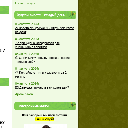
Больше о курсе
Худеем вместе - каждый день
06 августа 2026г.
🍅 Хвастаюсь урожаем и открываю глаза
на факт
05 августа 2026г.
⚡7 причудливых подсказок для
уменьшения аппетита
а 7
05 августа 2026г.
😮Зачем качку нюхать шоколад перед
тренировкой?
04 августа 2026г.
👌 Коктейль от тяги к сладкому за 2
минуты
04 августа 2026г.
🏋️‍♀️ Девушка, можно я вам совет дам?
Архив блога
Электронные книги
Ваш ежедневный план питания:
Ешь и худей!
щих
о!