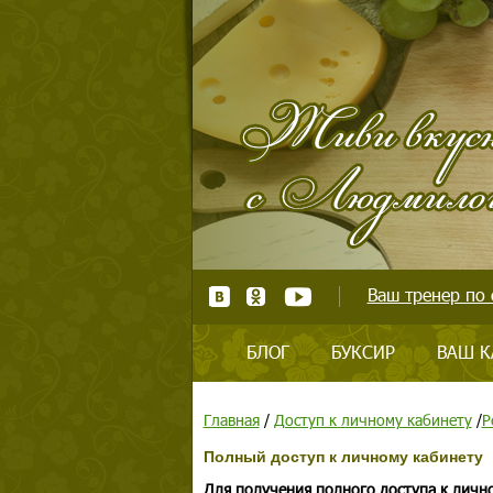
Ваш тренер по 
БЛОГ
БУКСИР
ВАШ К
Главная
/
Доступ к личному кабинету
/
Р
Полный доступ к личному кабинету
Для получения полного доступа к личн