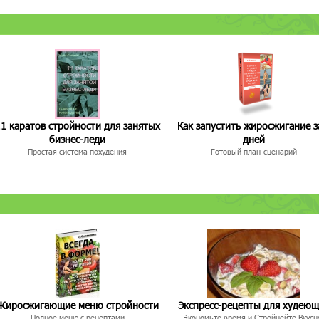
1 каратов стройности для занятых
Как запустить жиросжигание з
бизнес-леди
дней
Простая система похудения
Готовый план-сценарий
Жиросжигающие меню стройности
Экспресс-рецепты для худею
Полное меню с рецептами
Экономьте время и Стройнейте Вкусн