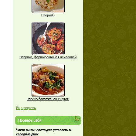
ПлоризО
Паприка, фаршированная чечевицей
Рагу из баклажанов с нутом
Еще рецепты
Проверь себя
Часто ли вы чувствуете усталость в
середине дня?