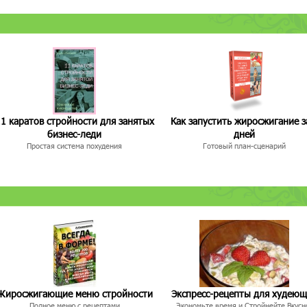
1 каратов стройности для занятых
Как запустить жиросжигание з
бизнес-леди
дней
Простая система похудения
Готовый план-сценарий
Жиросжигающие меню стройности
Экспресс-рецепты для худею
Полное меню с рецептами
Экономьте время и Стройнейте Вкусн