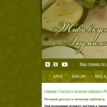
Ваш тренер по 
БЛОГ
БУКСИР
ВАШ К
Главная
/
Доступ к личному кабинету
/
Р
Полный доступ к личному кабинету
Для получения полного доступа к личн