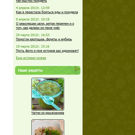
так быстро похудеть
4 апреля 2013г. 12:59
Как я перестала бояться еды и похудела
9 апреля 2012г. 10:18
О революции цели, ветре перемен и о
том, как далеко он меня унёс
29 марта 2012г. 16:53
Помогли картошка, фрукты и имбирь
19 марта 2012г. 15:16
Пусть фото и моя история вас вдохновят!
Еще истории успеха
Наши рецепты
Чатни из крыжовника