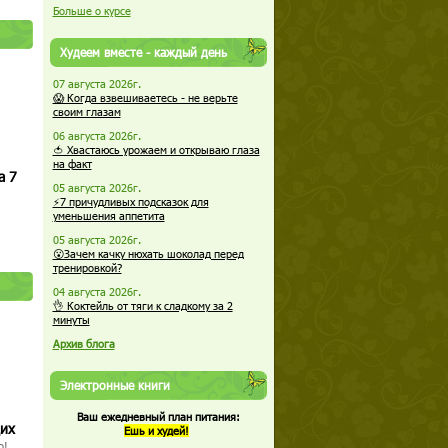
Больше о курсе
Худеем вместе - каждый день
07 августа 2026г.
😱 Когда взвешиваетесь - не верьте
своим глазам
06 августа 2026г.
🍅 Хвастаюсь урожаем и открываю глаза
на факт
а 7
05 августа 2026г.
⚡7 причудливых подсказок для
уменьшения аппетита
05 августа 2026г.
😮Зачем качку нюхать шоколад перед
тренировкой?
04 августа 2026г.
👌 Коктейль от тяги к сладкому за 2
минуты
Архив блога
Электронные книги
Ваш ежедневный план питания:
щих
Ешь и худей!
о!