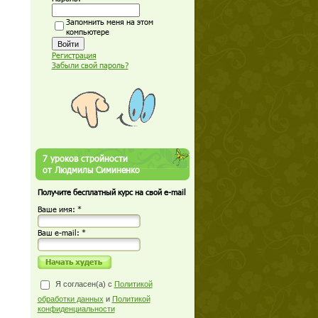
Запомнить меня на этом
компьютере
Регистрация
Забыли свой пароль?
7 уроков стройности
от Людмилы Симиненко
Получите бесплатный курс на свой e-mail
Ваше имя: *
Ваш е-mail: *
Я согласен(а) с
Политикой
обработки данных
и
Политикой
конфиденциальности