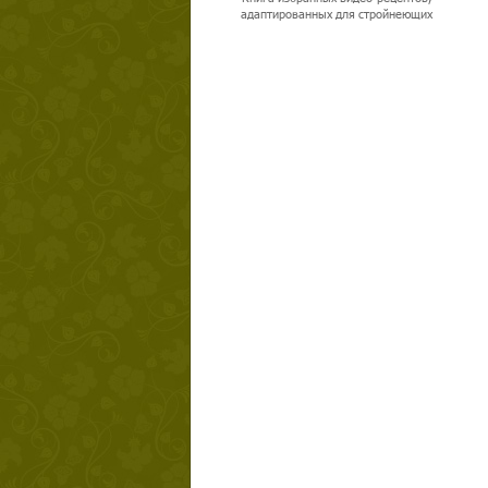
адаптированных для стройнеющих