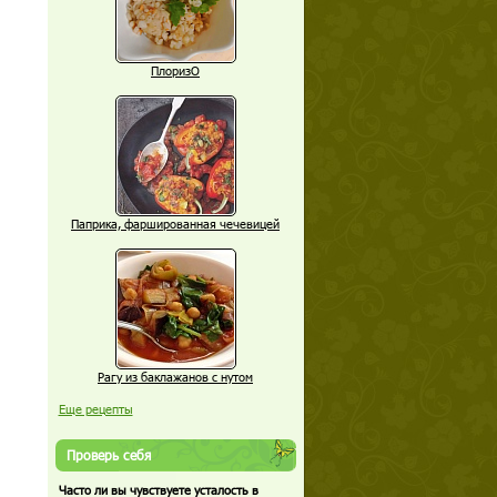
ПлоризО
Паприка, фаршированная чечевицей
Рагу из баклажанов с нутом
Еще рецепты
Проверь себя
Часто ли вы чувствуете усталость в