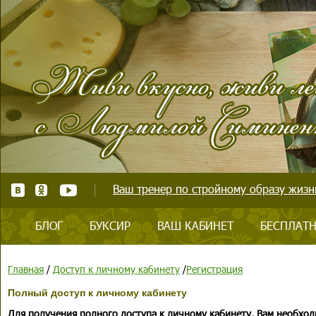
Ваш тренер по стройному образу жизни
БЛОГ
БУКСИР
ВАШ КАБИНЕТ
БЕСПЛАТН
Главная
/
Доступ к личному кабинету
/
Регистрация
Полный доступ к личному кабинету
Для получения полного доступа к личному кабинету, Вам необход