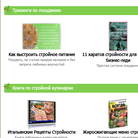
Тренинги по похудению
Как выстроить стройное питание
11 каратов стройности для
бизнес-леди
Похудеть, не считая каждую калорию и без
запрета любимых вкусностей
Простая система похудени
Книги по стройной кулинарии
Итальянские Рецепты Стройности
Жиросжигающие меню стр
Книга избранных видео-рецептов,
Полное меню с рецептам