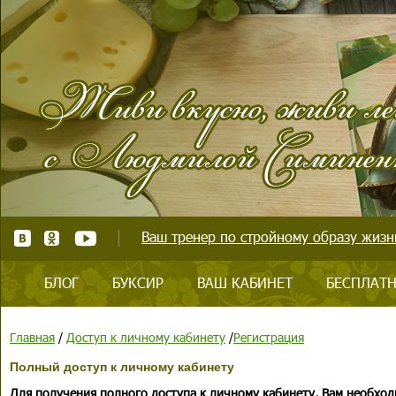
Ваш тренер по стройному образу жизни
БЛОГ
БУКСИР
ВАШ КАБИНЕТ
БЕСПЛАТН
Главная
/
Доступ к личному кабинету
/
Регистрация
Полный доступ к личному кабинету
Для получения полного доступа к личному кабинету, Вам необход