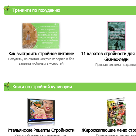
Тренинги по похудению
Как выстроить стройное питание
11 каратов стройности для
бизнес-леди
Похудеть, не считая каждую калорию и без
запрета любимых вкусностей
Простая система похудени
Книги по стройной кулинарии
Итальянские Рецепты Стройности
Жиросжигающие меню стр
Книга избранных видео-рецептов,
Полное меню с рецептам