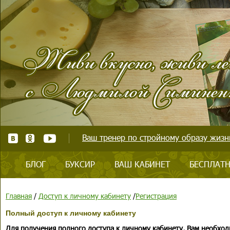
Ваш тренер по стройному образу жизни
БЛОГ
БУКСИР
ВАШ КАБИНЕТ
БЕСПЛАТН
Главная
/
Доступ к личному кабинету
/
Регистрация
Полный доступ к личному кабинету
Для получения полного доступа к личному кабинету, Вам необход