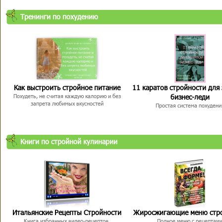
Тренинги по похудению
Как выстроить стройное питание
11 каратов стройности для
бизнес-леди
Похудеть, не считая каждую калорию и без
запрета любимых вкусностей
Простая система похудени
Книги по стройной кулинарии
Итальянские Рецепты Стройности
Жиросжигающие меню стр
Книга избранных видео-рецептов,
Полное меню с рецептам