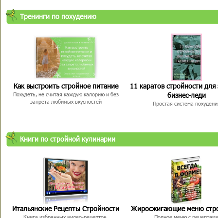
Тренинги по похудению
Как выстроить стройное питание
11 каратов стройности для
бизнес-леди
Похудеть, не считая каждую калорию и без
запрета любимых вкусностей
Простая система похудени
Книги по стройной кулинарии
Итальянские Рецепты Стройности
Жиросжигающие меню стр
Книга избранных видео-рецептов,
Полное меню с рецептам