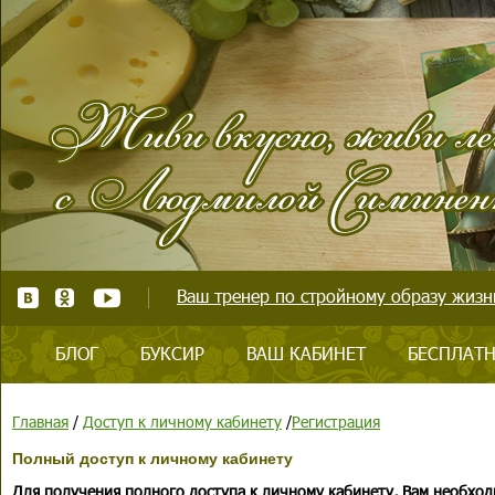
Ваш тренер по стройному образу жизни
БЛОГ
БУКСИР
ВАШ КАБИНЕТ
БЕСПЛАТН
Главная
/
Доступ к личному кабинету
/
Регистрация
Полный доступ к личному кабинету
Для получения полного доступа к личному кабинету, Вам необход