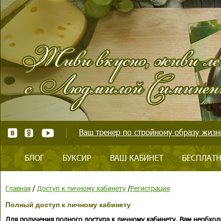
Ваш тренер по стройному образу жизни
БЛОГ
БУКСИР
ВАШ КАБИНЕТ
БЕСПЛАТН
Главная
/
Доступ к личному кабинету
/
Регистрация
Полный доступ к личному кабинету
Для получения полного доступа к личному кабинету, Вам необход