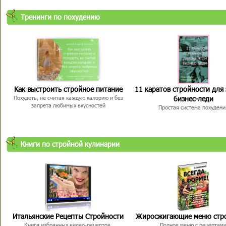
Тренинги по похудению
Как выстроить стройное питание
11 каратов стройности для
бизнес-леди
Похудеть, не считая каждую калорию и без
запрета любимых вкусностей
Простая система похудени
Книги по стройной кулинарии
Итальянские Рецепты Стройности
Жиросжигающие меню стр
Книга избранных видео-рецептов,
Полное меню с рецептам