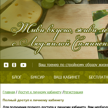
Ваш тренер по стройному образу жизни
БЛОГ
БУКСИР
ВАШ КАБИНЕТ
БЕСПЛАТН
Главная
/
Доступ к личному кабинету
/
Регистрация
Полный доступ к личному кабинету
Для получения полного доступа к личному кабинету, Вам необход