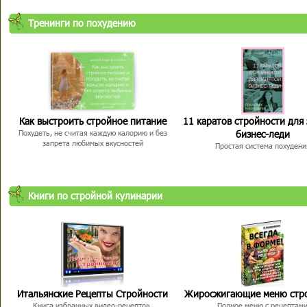
Тренинги по похудению
Как выстроить стройное питание
11 каратов стройности для
бизнес-леди
Похудеть, не считая каждую калорию и без
запрета любимых вкусностей
Простая система похудени
Книги по стройной кулинарии
Итальянские Рецепты Стройности
Жиросжигающие меню стр
Книга избранных видео-рецептов,
Полное меню с рецептам