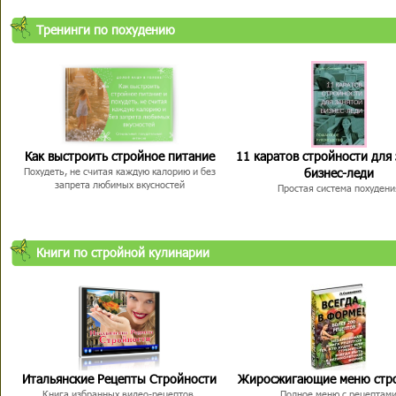
Тренинги по похудению
Как выстроить стройное питание
11 каратов стройности для
бизнес-леди
Похудеть, не считая каждую калорию и без
запрета любимых вкусностей
Простая система похудени
Книги по стройной кулинарии
Итальянские Рецепты Стройности
Жиросжигающие меню стр
Книга избранных видео-рецептов,
Полное меню с рецептам