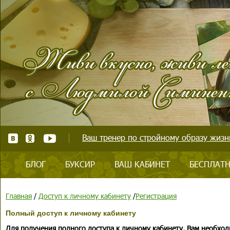
Ваш тренер по стройному образу жизни
БЛОГ
БУКСИР
ВАШ КАБИНЕТ
БЕСПЛАТН
Главная
/
Доступ к личному кабинету
/
Регистрация
Полный доступ к личному кабинету
Для получения полного доступа к личному кабинету, Вам необход