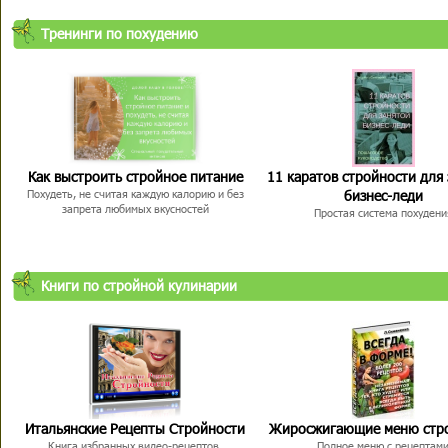
Тренинги по похудению
Как выстроить стройное питание
11 каратов стройности для
бизнес-леди
Похудеть, не считая каждую калорию и без
запрета любимых вкусностей
Простая система похудени
Книги по стройной кулинарии
Итальянские Рецепты Стройности
Жиросжигающие меню стр
Книга избранных видео-рецептов,
Полное меню с рецептам