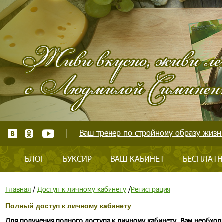
Ваш тренер по стройному образу жизни
БЛОГ
БУКСИР
ВАШ КАБИНЕТ
БЕСПЛАТН
Главная
/
Доступ к личному кабинету
/
Регистрация
Полный доступ к личному кабинету
Для получения полного доступа к личному кабинету, Вам необход