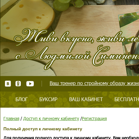
Ваш тренер по стройному образу жизни
БЛОГ
БУКСИР
ВАШ КАБИНЕТ
БЕСПЛАТН
Главная
/
Доступ к личному кабинету
/
Регистрация
Полный доступ к личному кабинету
Для получения полного доступа к личному кабинету, Вам необход