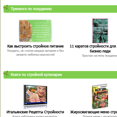
Тренинги по похудению
Как выстроить стройное питание
11 каратов стройности для
бизнес-леди
Похудеть, не считая каждую калорию и без
запрета любимых вкусностей
Простая система похудени
Книги по стройной кулинарии
Итальянские Рецепты Стройности
Жиросжигающие меню стр
Книга избранных видео-рецептов,
Полное меню с рецептам