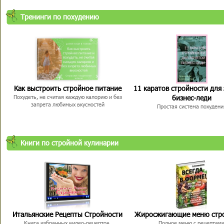
Тренинги по похудению
Как выстроить стройное питание
11 каратов стройности для
бизнес-леди
Похудеть, не считая каждую калорию и без
запрета любимых вкусностей
Простая система похудени
Книги по стройной кулинарии
Итальянские Рецепты Стройности
Жиросжигающие меню стр
Книга избранных видео-рецептов,
Полное меню с рецептам