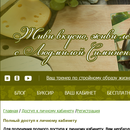
Ваш тренер по стройному образу жизни
БЛОГ
БУКСИР
ВАШ КАБИНЕТ
БЕСПЛАТН
Главная
/
Доступ к личному кабинету
/
Регистрация
Полный доступ к личному кабинету
Для получения полного доступа к личному кабинету, Вам необход