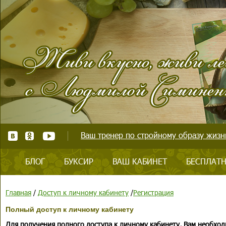
Ваш тренер по стройному образу жизни
БЛОГ
БУКСИР
ВАШ КАБИНЕТ
БЕСПЛАТН
Главная
/
Доступ к личному кабинету
/
Регистрация
Полный доступ к личному кабинету
Для получения полного доступа к личному кабинету, Вам необход