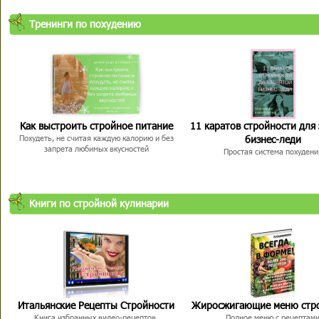
Тренинги по похудению
Как выстроить стройное питание
11 каратов стройности для
бизнес-леди
Похудеть, не считая каждую калорию и без
запрета любимых вкусностей
Простая система похудени
Книги по стройной кулинарии
Итальянские Рецепты Стройности
Жиросжигающие меню стр
Книга избранных видео-рецептов,
Полное меню с рецептам