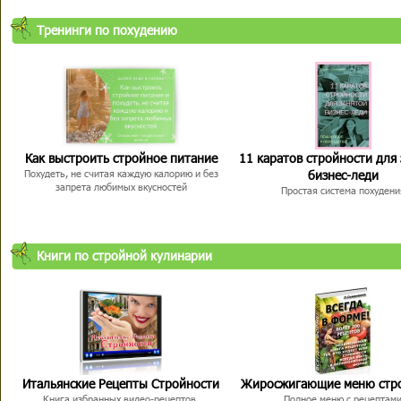
Тренинги по похудению
Как выстроить стройное питание
11 каратов стройности для
бизнес-леди
Похудеть, не считая каждую калорию и без
запрета любимых вкусностей
Простая система похудени
Книги по стройной кулинарии
Итальянские Рецепты Стройности
Жиросжигающие меню стр
Книга избранных видео-рецептов,
Полное меню с рецептам