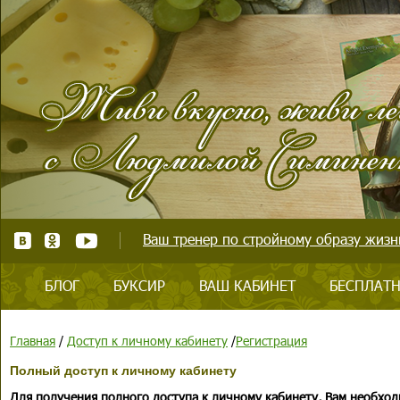
Ваш тренер по стройному образу жизни
БЛОГ
БУКСИР
ВАШ КАБИНЕТ
БЕСПЛАТН
Главная
/
Доступ к личному кабинету
/
Регистрация
Полный доступ к личному кабинету
Для получения полного доступа к личному кабинету, Вам необход