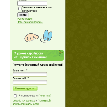
Запомнить меня на этом
компьютере
Регистрация
Забыли свой пароль?
7 уроков стройности
от Людмилы Симиненко
Получите бесплатный курс на свой e-mail
Ваше имя: *
Ваш е-mail: *
Я согласен(а) с
Политикой
обработки данных
и
Политикой
конфиденциальности