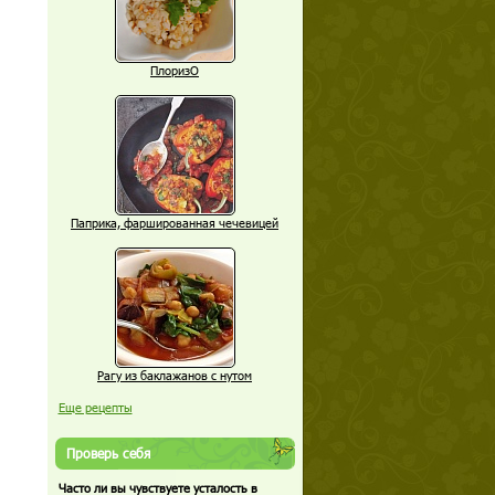
ПлоризО
Паприка, фаршированная чечевицей
Рагу из баклажанов с нутом
Еще рецепты
Проверь себя
Часто ли вы чувствуете усталость в