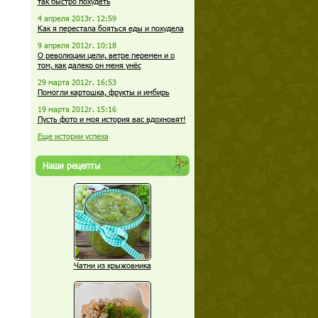
так быстро похудеть
4 апреля 2013г. 12:59
Как я перестала бояться еды и похудела
9 апреля 2012г. 10:18
О революции цели, ветре перемен и о
том, как далеко он меня унёс
29 марта 2012г. 16:53
Помогли картошка, фрукты и имбирь
19 марта 2012г. 15:16
Пусть фото и моя история вас вдохновят!
Еще истории успеха
Наши рецепты
Чатни из крыжовника