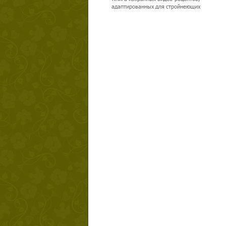
адаптированных для стройнеющих