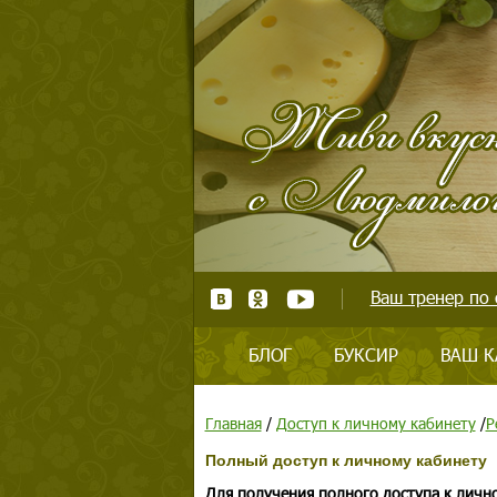
Ваш тренер по 
БЛОГ
БУКСИР
ВАШ К
Главная
/
Доступ к личному кабинету
/
Р
Полный доступ к личному кабинету
Для получения полного доступа к личн