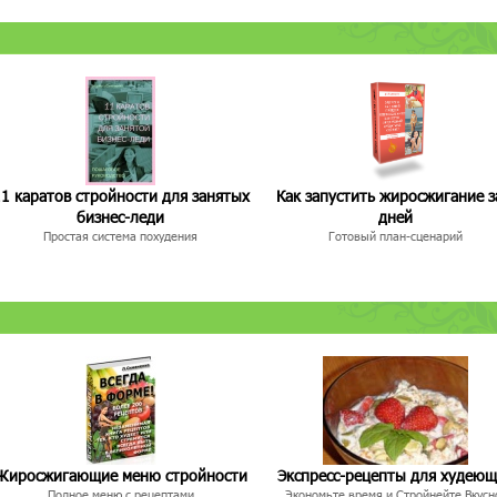
1 каратов стройности для занятых
Как запустить жиросжигание з
бизнес-леди
дней
Простая система похудения
Готовый план-сценарий
Жиросжигающие меню стройности
Экспресс-рецепты для худею
Полное меню с рецептами
Экономьте время и Стройнейте Вкусн