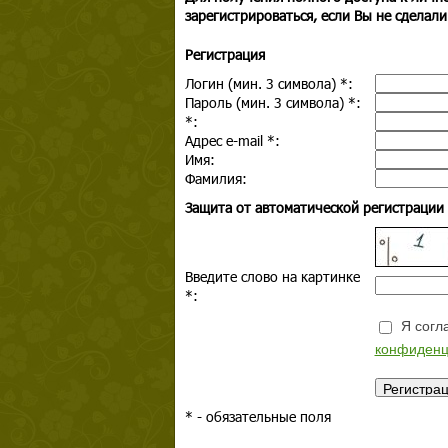
зарегистрироваться, если Вы не сделали
Регистрация
Логин (мин. 3 символа)
*
:
Пароль (мин. 3 символа)
*
:
*
:
Адрес e-mail
*
:
Имя:
Фамилия:
Защита от автоматической регистрации
Введите слово на картинке
*
:
Я согла
конфиденц
*
- обязательные поля