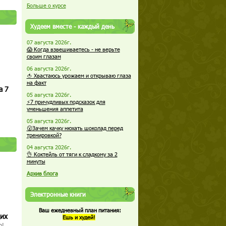
Больше о курсе
Худеем вместе - каждый день
07 августа 2026г.
😱 Когда взвешиваетесь - не верьте
своим глазам
06 августа 2026г.
🍅 Хвастаюсь урожаем и открываю глаза
на факт
а 7
05 августа 2026г.
⚡7 причудливых подсказок для
уменьшения аппетита
05 августа 2026г.
😮Зачем качку нюхать шоколад перед
тренировкой?
04 августа 2026г.
👌 Коктейль от тяги к сладкому за 2
минуты
Архив блога
Электронные книги
Ваш ежедневный план питания:
щих
Ешь и худей!
о!