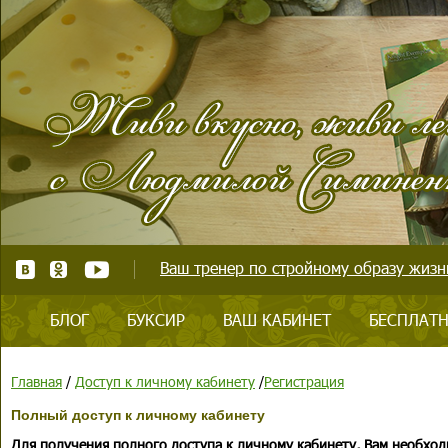
Ваш тренер по стройному образу жизни
БЛОГ
БУКСИР
ВАШ КАБИНЕТ
БЕСПЛАТН
Главная
/
Доступ к личному кабинету
/
Регистрация
Полный доступ к личному кабинету
Для получения полного доступа к личному кабинету, Вам необход