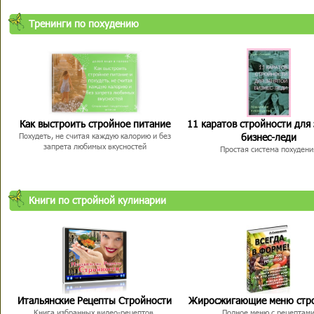
Тренинги по похудению
Как выстроить стройное питание
11 каратов стройности для
бизнес-леди
Похудеть, не считая каждую калорию и без
запрета любимых вкусностей
Простая система похудени
Книги по стройной кулинарии
Итальянские Рецепты Стройности
Жиросжигающие меню стр
Книга избранных видео-рецептов,
Полное меню с рецептам