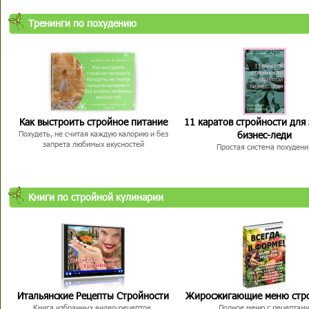
Тренинги по похудению
Как выстроить стройное питание
11 каратов стройности для
бизнес-леди
Похудеть, не считая каждую калорию и без
запрета любимых вкусностей
Простая система похудени
Книги по стройной кулинарии
Итальянские Рецепты Стройности
Жиросжигающие меню стр
Книга избранных видео-рецептов,
Полное меню с рецептам