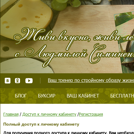
Ваш тренер по стройному образу жизни
БЛОГ
БУКСИР
ВАШ КАБИНЕТ
БЕСПЛАТН
Главная
/
Доступ к личному кабинету
/
Регистрация
Полный доступ к личному кабинету
Для получения полного доступа к личному кабинету, Вам необход