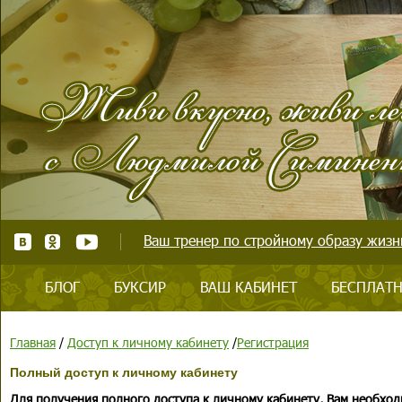
Ваш тренер по стройному образу жизни
БЛОГ
БУКСИР
ВАШ КАБИНЕТ
БЕСПЛАТН
Главная
/
Доступ к личному кабинету
/
Регистрация
Полный доступ к личному кабинету
Для получения полного доступа к личному кабинету, Вам необход