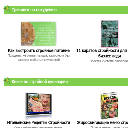
Тренинги по похудению
Как выстроить стройное питание
11 каратов стройности для
бизнес-леди
Похудеть, не считая каждую калорию и без
запрета любимых вкусностей
Простая система похудени
Книги по стройной кулинарии
Итальянские Рецепты Стройности
Жиросжигающие меню стр
Книга избранных видео-рецептов,
Полное меню с рецептам