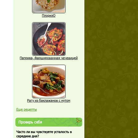
ПлоризО
Паприка, фаршированная чечевицей
Рагу из баклажанов с нутом
Еще рецепты
Проверь себя
Часто ли вы чувствуете усталость в
середине дня?