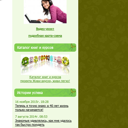
Видео-урок+
подробная карта-схема
Каталог книг и курсов
Каталог книг и курсов
проекта Живи вкусно, живи легко!
Истории успеха
16 ноября 2015г. 18:28
Теперь я точно знаю: в 40 лет жизнь
только начинается!
7 августа 2014г. 08:53
Знакомые удивлялись, как мне удалось
так быстро похудеть