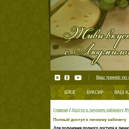
Ваш тренер по 
БЛОГ
БУКСИР
ВАШ К
Главная
/
Доступ к личному кабинету
/
Р
Полный доступ к личному кабинету
Для получения полного доступа к личн