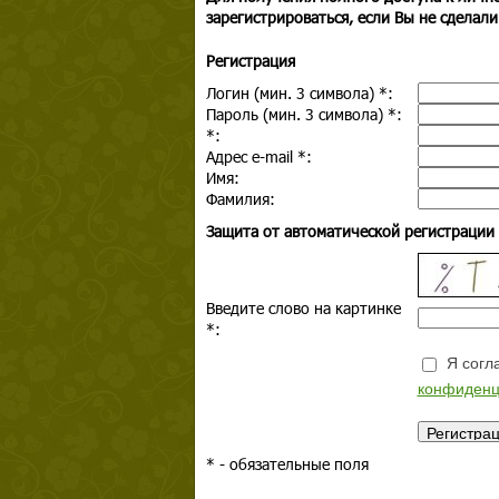
зарегистрироваться, если Вы не сделали
Регистрация
Логин (мин. 3 символа)
*
:
Пароль (мин. 3 символа)
*
:
*
:
Адрес e-mail
*
:
Имя:
Фамилия:
Защита от автоматической регистрации
Введите слово на картинке
*
:
Я согла
конфиденц
*
- обязательные поля