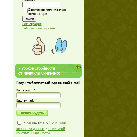
Запомнить меня на этом
компьютере
Регистрация
Забыли свой пароль?
7 уроков стройности
от Людмилы Симиненко
Получите бесплатный курс на свой e-mail
Ваше имя: *
Ваш е-mail: *
Я согласен(а) с
Политикой
обработки данных
и
Политикой
конфиденциальности