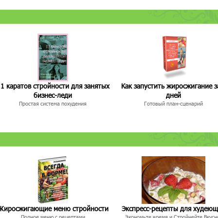
1 каратов стройности для занятых
Как запустить жиросжигание з
бизнес-леди
дней
Простая система похудения
Готовый план-сценарий
Жиросжигающие меню стройности
Экспресс-рецепты для худею
Полное меню с рецептами
Экономьте время и Стройнейте Вкусн