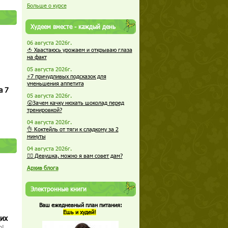
Больше о курсе
Худеем вместе - каждый день
06 августа 2026г.
🍅 Хвастаюсь урожаем и открываю глаза
на факт
05 августа 2026г.
⚡7 причудливых подсказок для
уменьшения аппетита
а 7
05 августа 2026г.
😮Зачем качку нюхать шоколад перед
тренировкой?
04 августа 2026г.
👌 Коктейль от тяги к сладкому за 2
минуты
04 августа 2026г.
🏋️‍♀️ Девушка, можно я вам совет дам?
Архив блога
Электронные книги
Ваш ежедневный план питания:
Ешь и худей!
щих
о!