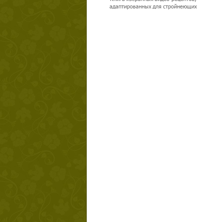
адаптированных для стройнеющих