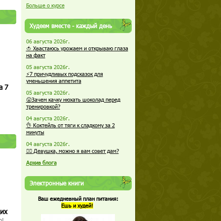
Больше о курсе
Худеем вместе - каждый день
06 августа 2026г.
🍅 Хвастаюсь урожаем и открываю глаза
на факт
05 августа 2026г.
⚡7 причудливых подсказок для
уменьшения аппетита
а 7
05 августа 2026г.
😮Зачем качку нюхать шоколад перед
тренировкой?
04 августа 2026г.
👌 Коктейль от тяги к сладкому за 2
минуты
04 августа 2026г.
🏋️‍♀️ Девушка, можно я вам совет дам?
Архив блога
Электронные книги
Ваш ежедневный план питания:
Ешь и худей!
щих
о!