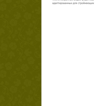
адаптированных для стройнеющих