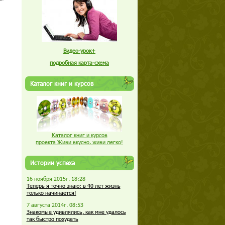
Видео-урок+
подробная карта-схема
Каталог книг и курсов
Каталог книг и курсов
проекта Живи вкусно, живи легко!
Истории успеха
16 ноября 2015г. 18:28
Теперь я точно знаю: в 40 лет жизнь
только начинается!
7 августа 2014г. 08:53
Знакомые удивлялись, как мне удалось
так быстро похудеть