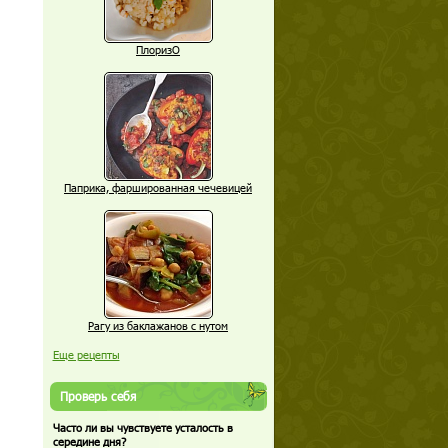
ПлоризО
Паприка, фаршированная чечевицей
Рагу из баклажанов с нутом
Еще рецепты
Проверь себя
Часто ли вы чувствуете усталость в
середине дня?