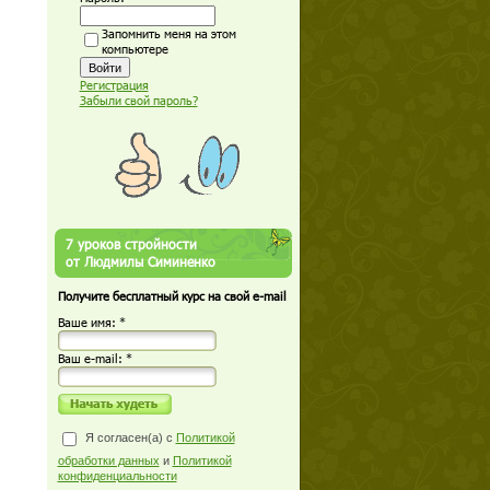
Запомнить меня на этом
компьютере
Регистрация
Забыли свой пароль?
7 уроков стройности
от Людмилы Симиненко
Получите бесплатный курс на свой e-mail
Ваше имя: *
Ваш е-mail: *
Я согласен(а) с
Политикой
обработки данных
и
Политикой
конфиденциальности