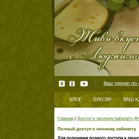
Ваш тренер по 
БЛОГ
БУКСИР
ВАШ К
Главная
/
Доступ к личному кабинету
/
Р
Полный доступ к личному кабинету
Для получения полного доступа к личн