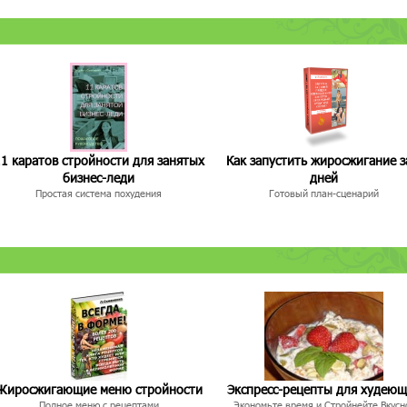
1 каратов стройности для занятых
Как запустить жиросжигание з
бизнес-леди
дней
Простая система похудения
Готовый план-сценарий
Жиросжигающие меню стройности
Экспресс-рецепты для худею
Полное меню с рецептами
Экономьте время и Стройнейте Вкусн