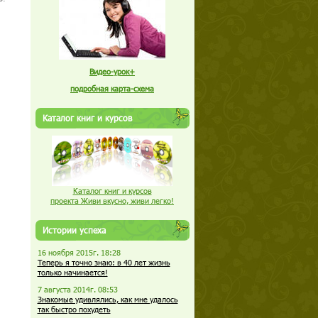
Видео-урок+
подробная карта-схема
Каталог книг и курсов
Каталог книг и курсов
проекта Живи вкусно, живи легко!
Истории успеха
16 ноября 2015г. 18:28
Теперь я точно знаю: в 40 лет жизнь
только начинается!
7 августа 2014г. 08:53
Знакомые удивлялись, как мне удалось
так быстро похудеть