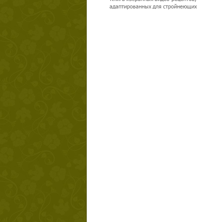
адаптированных для стройнеющих