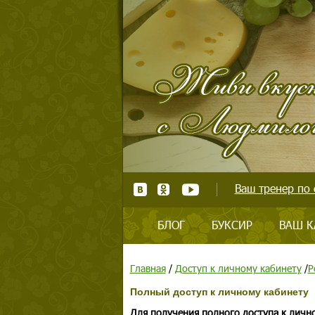
Ваш тренер по 
БЛОГ
БУКСИР
ВАШ К
Главная
/
Доступ к личному кабинету
/
Р
Полный доступ к личному кабинету
Для получения полного доступа к личн