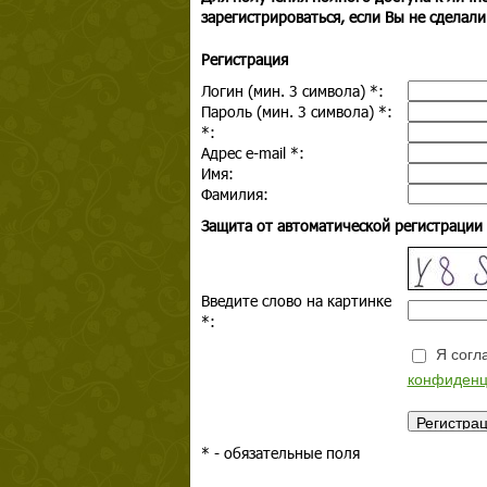
зарегистрироваться, если Вы не сделали
Регистрация
Логин (мин. 3 символа)
*
:
Пароль (мин. 3 символа)
*
:
*
:
Адрес e-mail
*
:
Имя:
Фамилия:
Защита от автоматической регистрации
Введите слово на картинке
*
:
Я согла
конфиденц
*
- обязательные поля