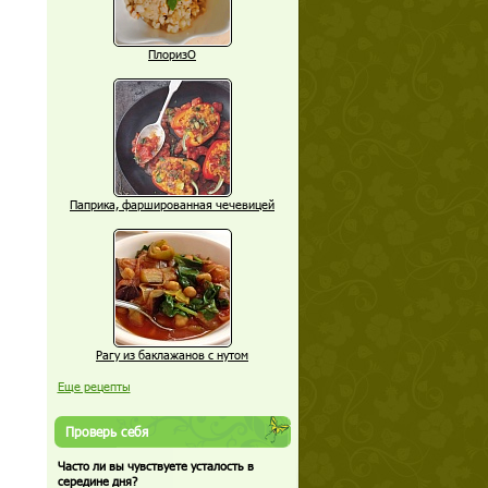
ПлоризО
Паприка, фаршированная чечевицей
Рагу из баклажанов с нутом
Еще рецепты
Проверь себя
Часто ли вы чувствуете усталость в
середине дня?