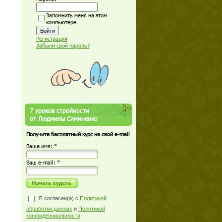
Запомнить меня на этом
компьютере
Регистрация
Забыли свой пароль?
7 уроков стройности
от Людмилы Симиненко
Получите бесплатный курс на свой e-mail
Ваше имя: *
Ваш е-mail: *
Я согласен(а) с
Политикой
обработки данных
и
Политикой
конфиденциальности