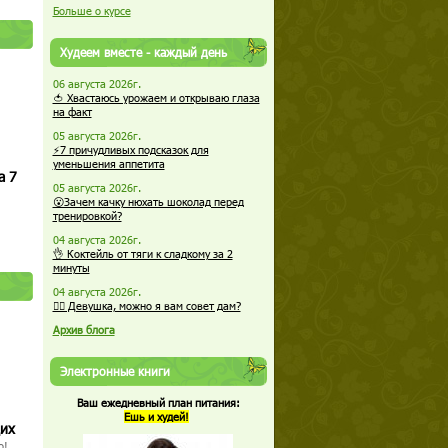
Больше о курсе
Худеем вместе - каждый день
06 августа 2026г.
🍅 Хвастаюсь урожаем и открываю глаза
на факт
05 августа 2026г.
⚡7 причудливых подсказок для
уменьшения аппетита
а 7
05 августа 2026г.
😮Зачем качку нюхать шоколад перед
тренировкой?
04 августа 2026г.
👌 Коктейль от тяги к сладкому за 2
минуты
04 августа 2026г.
🏋️‍♀️ Девушка, можно я вам совет дам?
Архив блога
Электронные книги
Ваш ежедневный план питания:
Ешь и худей!
щих
о!