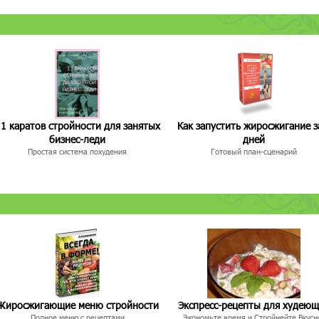
1 каратов стройности для занятых
Как запустить жиросжигание з
бизнес-леди
дней
Простая система похудения
Готовый план-сценарий
Жиросжигающие меню стройности
Экспресс-рецепты для худею
Полное меню с рецептами
Экономьте время и Стройнейте Вкусн