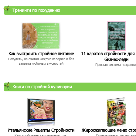
Тренинги по похудению
Как выстроить стройное питание
11 каратов стройности для
бизнес-леди
Похудеть, не считая каждую калорию и без
запрета любимых вкусностей
Простая система похудени
Книги по стройной кулинарии
Итальянские Рецепты Стройности
Жиросжигающие меню стр
Книга избранных видео-рецептов,
Полное меню с рецептам