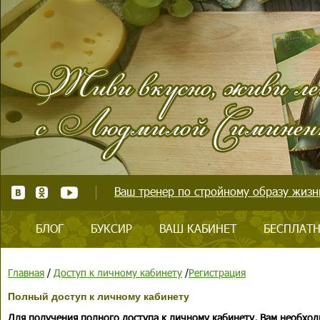
Ваш тренер по стройному образу жизни
БЛОГ
БУКСИР
ВАШ КАБИНЕТ
БЕСПЛАТН
Главная
/
Доступ к личному кабинету
/
Регистрация
Полный доступ к личному кабинету
Для получения полного доступа к личному кабинету, Вам необход