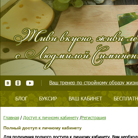
Ваш тренер по стройному образу жизни
БЛОГ
БУКСИР
ВАШ КАБИНЕТ
БЕСПЛАТН
Главная
/
Доступ к личному кабинету
/
Регистрация
Полный доступ к личному кабинету
Для получения полного доступа к личному кабинету, Вам необход