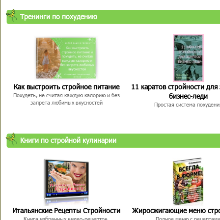
Тренинги по похудению
Как выстроить стройное питание
11 каратов стройности для
бизнес-леди
Похудеть, не считая каждую калорию и без
запрета любимых вкусностей
Простая система похудени
Книги по стройной кулинарии
Итальянские Рецепты Стройности
Жиросжигающие меню стр
Книга избранных видео-рецептов,
Полное меню с рецептам