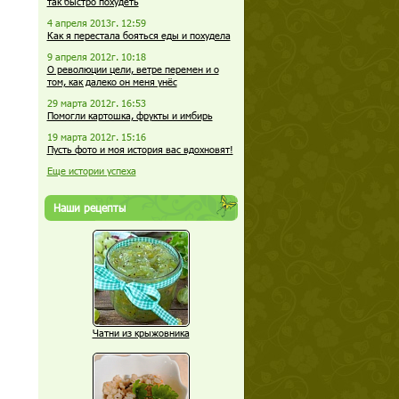
так быстро похудеть
4 апреля 2013г. 12:59
Как я перестала бояться еды и похудела
9 апреля 2012г. 10:18
О революции цели, ветре перемен и о
том, как далеко он меня унёс
29 марта 2012г. 16:53
Помогли картошка, фрукты и имбирь
19 марта 2012г. 15:16
Пусть фото и моя история вас вдохновят!
Еще истории успеха
Наши рецепты
Чатни из крыжовника