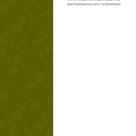
адаптированных для стройнеющих