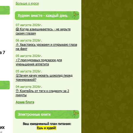
Больше о курсе
Худеем вместе - каждый день
07 августа 2026г.
😱 Когда взвешиваетесь - не верьте
своим глазам
06 августа 2026г.
🍅 Хвастаюсь урожаем и открываю глаза
на факт
а 7
05 августа 2026г.
⚡7 причудливых подсказок для
уменьшения аппетита
05 августа 2026г.
😮Зачем качку нюхать шоколад перед
тренировкой?
04 августа 2026г.
👌 Коктейль от тяги к сладкому за 2
минуты
Архив блога
Электронные книги
Ваш ежедневный план питания:
щих
Ешь и худей!
о!