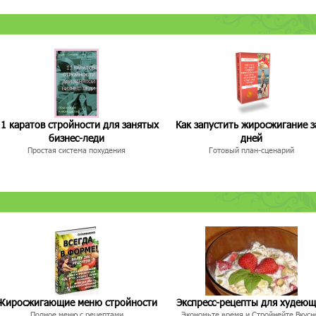
1 каратов стройности для занятых
Как запустить жиросжигание з
бизнес-леди
дней
Простая система похудения
Готовый план-сценарий
Жиросжигающие меню стройности
Экспресс-рецепты для худею
Полное меню с рецептами
Экономьте время и Стройнейте Вкусн