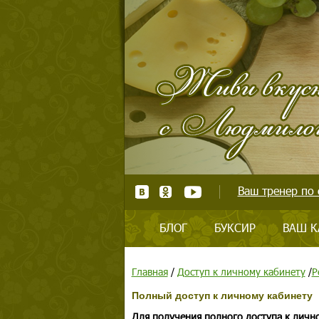
Ваш тренер по 
БЛОГ
БУКСИР
ВАШ К
Главная
/
Доступ к личному кабинету
/
Р
Полный доступ к личному кабинету
Для получения полного доступа к личн