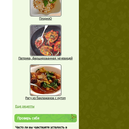
ПлоризО
Паприка, фаршированная чечевицей
Рагу из баклажанов с нутом
Еще рецепты
Проверь себя
Часто ли вы чувствуете усталость в