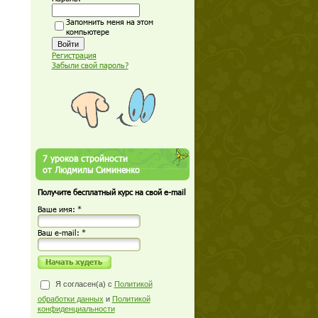
Запомнить меня на этом
компьютере
Регистрация
Забыли свой пароль?
7 уроков стройности
от Людмилы Симиненко
Получите бесплатный курс на свой e-mail
Ваше имя: *
Ваш е-mail: *
Я согласен(а) с
Политикой
обработки данных
и
Политикой
конфиденциальности