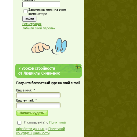
Запомнить меня на этом
компьютере
Регистрация
Забыли свой пароль?
7 уроков стройности
от Людмилы Симиненко
Получите бесплатный курс на свой e-mail
Ваше имя: *
Ваш е-mail: *
Я согласен(а) с
Политикой
обработки данных
и
Политикой
конфиденциальности