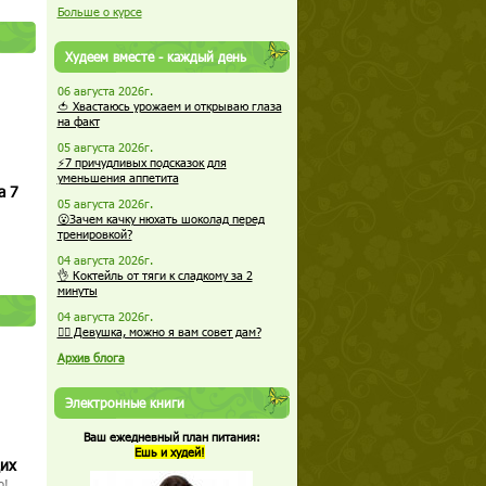
Больше о курсе
Худеем вместе - каждый день
06 августа 2026г.
🍅 Хвастаюсь урожаем и открываю глаза
на факт
05 августа 2026г.
⚡7 причудливых подсказок для
уменьшения аппетита
а 7
05 августа 2026г.
😮Зачем качку нюхать шоколад перед
тренировкой?
04 августа 2026г.
👌 Коктейль от тяги к сладкому за 2
минуты
04 августа 2026г.
🏋️‍♀️ Девушка, можно я вам совет дам?
Архив блога
Электронные книги
Ваш ежедневный план питания:
Ешь и худей!
щих
о!