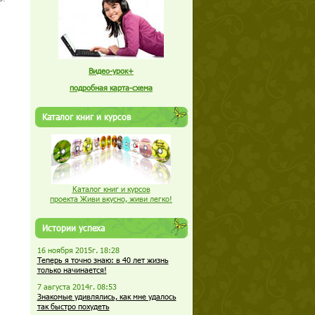
Видео-урок+
подробная карта-схема
Каталог книг и курсов
Каталог книг и курсов
проекта Живи вкусно, живи легко!
Истории успеха
16 ноября 2015г. 18:28
Теперь я точно знаю: в 40 лет жизнь
только начинается!
7 августа 2014г. 08:53
Знакомые удивлялись, как мне удалось
так быстро похудеть