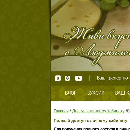
Ваш тренер по 
БЛОГ
БУКСИР
ВАШ К
Главная
/
Доступ к личному кабинету
/
Р
Полный доступ к личному кабинету
Для получения полного доступа к личн