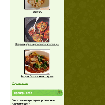
ПлоризО
Паприка, фаршированная чечевицей
Рагу из баклажанов с нутом
Еще рецепты
Проверь себя
Часто ли вы чувствуете усталость в
середине дня?