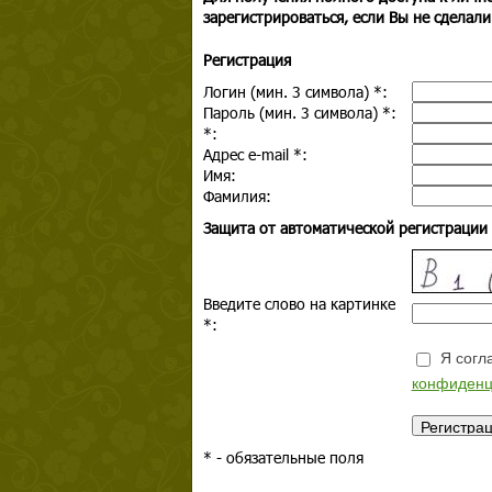
зарегистрироваться, если Вы не сделали
Регистрация
Логин (мин. 3 символа)
*
:
Пароль (мин. 3 символа)
*
:
*
:
Адрес e-mail
*
:
Имя:
Фамилия:
Защита от автоматической регистрации
Введите слово на картинке
*
:
Я согла
конфиденц
*
- обязательные поля