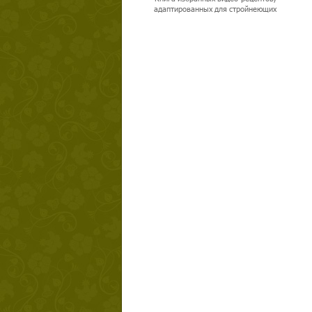
адаптированных для стройнеющих