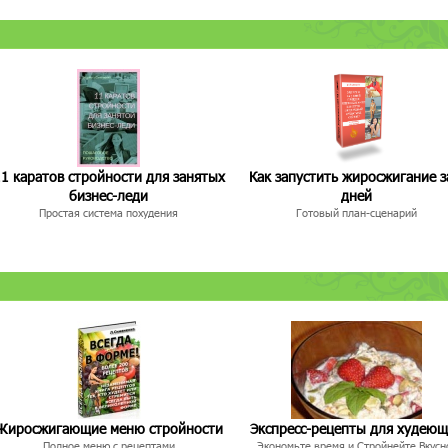
1 каратов стройности для занятых
Как запустить жиросжигание з
бизнес-леди
дней
Простая система похудения
Готовый план-сценарий
Жиросжигающие меню стройности
Экспресс-рецепты для худею
Полное меню с рецептами
Экономьте время и Стройнейте Вкусн