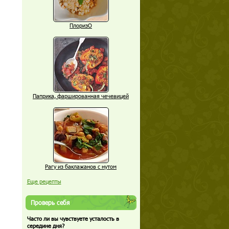
ПлоризО
Паприка, фаршированная чечевицей
Рагу из баклажанов с нутом
Еще рецепты
Проверь себя
Часто ли вы чувствуете усталость в
середине дня?