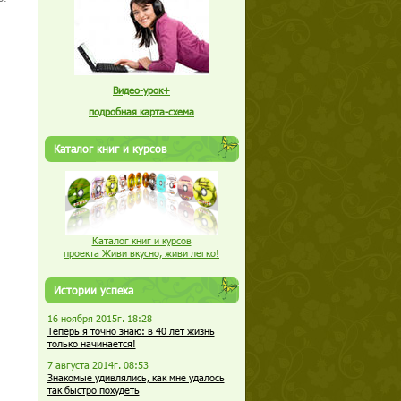
Видео-урок+
подробная карта-схема
Каталог книг и курсов
Каталог книг и курсов
проекта Живи вкусно, живи легко!
Истории успеха
16 ноября 2015г. 18:28
Теперь я точно знаю: в 40 лет жизнь
только начинается!
7 августа 2014г. 08:53
Знакомые удивлялись, как мне удалось
так быстро похудеть