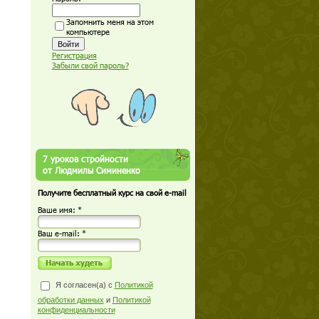
Запомнить меня на этом
компьютере
Регистрация
Забыли свой пароль?
7 уроков стройности
от Людмилы Симиненко
Получите бесплатный курс на свой e-mail
Ваше имя: *
Ваш е-mail: *
Я согласен(а) с
Политикой
обработки данных
и
Политикой
конфиденциальности