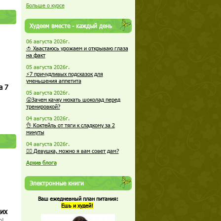
Больше о курсе
Худеем вместе - каждый день
06 августа 2026г.
🍅 Хвастаюсь урожаем и открываю глаза
на факт
05 августа 2026г.
⚡7 причудливых подсказок для
уменьшения аппетита
а 7
05 августа 2026г.
😮Зачем качку нюхать шоколад перед
тренировкой?
04 августа 2026г.
👌 Коктейль от тяги к сладкому за 2
минуты
04 августа 2026г.
🏋️‍♀️ Девушка, можно я вам совет дам?
Архив блога
Электронные книги
Ваш ежедневный план питания:
Ешь и худей!
щих
о!