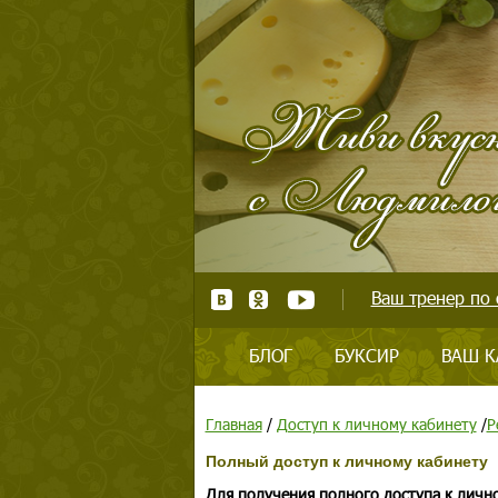
Ваш тренер по 
БЛОГ
БУКСИР
ВАШ К
Главная
/
Доступ к личному кабинету
/
Р
Полный доступ к личному кабинету
Для получения полного доступа к личн