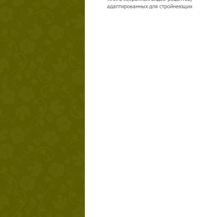
адаптированных для стройнеющих