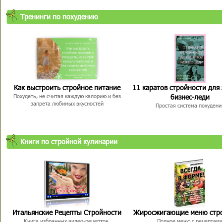
Тренинги по похудению
Как выстроить стройное питание
11 каратов стройности для
бизнес-леди
Похудеть, не считая каждую калорию и без
запрета любимых вкусностей
Простая система похудени
Книги по стройной кулинарии
Итальянские Рецепты Стройности
Жиросжигающие меню стр
Книга избранных видео-рецептов,
Полное меню с рецептам