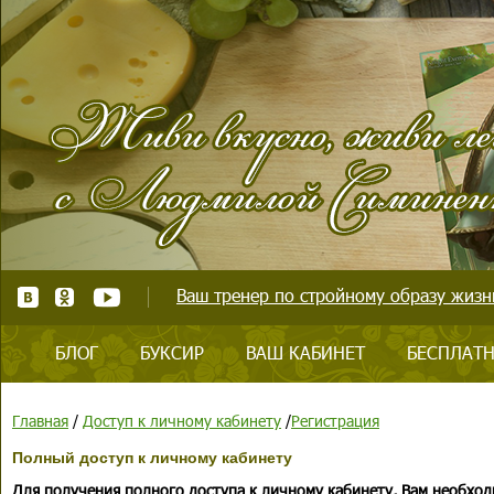
Ваш тренер по стройному образу жизни
БЛОГ
БУКСИР
ВАШ КАБИНЕТ
БЕСПЛАТН
Главная
/
Доступ к личному кабинету
/
Регистрация
Полный доступ к личному кабинету
Для получения полного доступа к личному кабинету, Вам необход