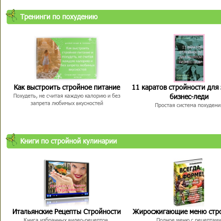
Тренинги по похудению
Как выстроить стройное питание
11 каратов стройности для
бизнес-леди
Похудеть, не считая каждую калорию и без
запрета любимых вкусностей
Простая система похудени
Книги по стройной кулинарии
Итальянские Рецепты Стройности
Жиросжигающие меню стр
Книга избранных видео-рецептов,
Полное меню с рецептам