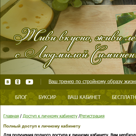
Ваш тренер по стройному образу жизни
БЛОГ
БУКСИР
ВАШ КАБИНЕТ
БЕСПЛАТН
Главная
/
Доступ к личному кабинету
/
Регистрация
Полный доступ к личному кабинету
Для получения полного доступа к личному кабинету, Вам необход