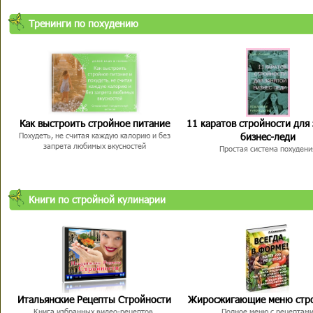
Тренинги по похудению
Как выстроить стройное питание
11 каратов стройности для
бизнес-леди
Похудеть, не считая каждую калорию и без
запрета любимых вкусностей
Простая система похудени
Книги по стройной кулинарии
Итальянские Рецепты Стройности
Жиросжигающие меню стр
Книга избранных видео-рецептов,
Полное меню с рецептам