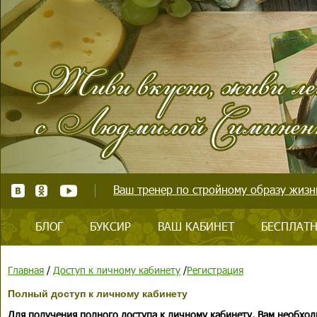
Ваш тренер по стройному образу жизни
БЛОГ
БУКСИР
ВАШ КАБИНЕТ
БЕСПЛАТН
Главная
/
Доступ к личному кабинету
/
Регистрация
Полный доступ к личному кабинету
Для получения полного доступа к личному кабинету, Вам необход