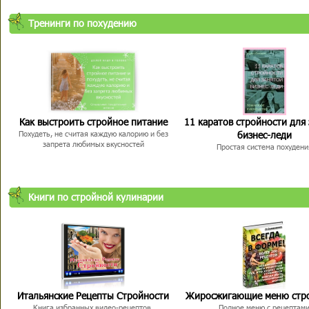
Тренинги по похудению
Как выстроить стройное питание
11 каратов стройности для
бизнес-леди
Похудеть, не считая каждую калорию и без
запрета любимых вкусностей
Простая система похудени
Книги по стройной кулинарии
Итальянские Рецепты Стройности
Жиросжигающие меню стр
Книга избранных видео-рецептов,
Полное меню с рецептам