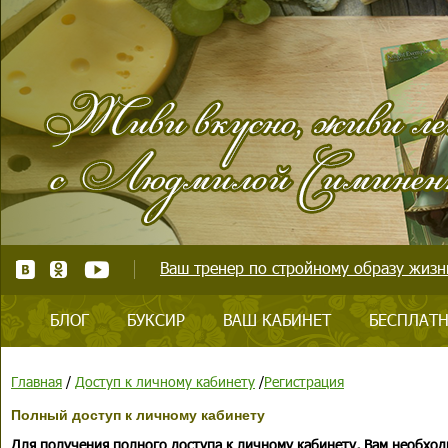
Ваш тренер по стройному образу жизни
БЛОГ
БУКСИР
ВАШ КАБИНЕТ
БЕСПЛАТН
Главная
/
Доступ к личному кабинету
/
Регистрация
Полный доступ к личному кабинету
Для получения полного доступа к личному кабинету, Вам необход