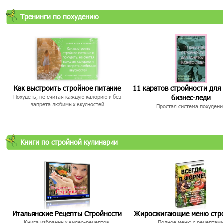
Тренинги по похудению
Как выстроить стройное питание
11 каратов стройности для
бизнес-леди
Похудеть, не считая каждую калорию и без
запрета любимых вкусностей
Простая система похудени
Книги по стройной кулинарии
Итальянские Рецепты Стройности
Жиросжигающие меню стр
Книга избранных видео-рецептов,
Полное меню с рецептам