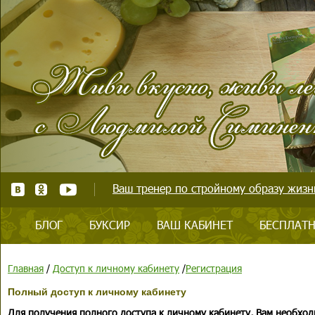
Ваш тренер по стройному образу жизни
БЛОГ
БУКСИР
ВАШ КАБИНЕТ
БЕСПЛАТН
Главная
/
Доступ к личному кабинету
/
Регистрация
Полный доступ к личному кабинету
Для получения полного доступа к личному кабинету, Вам необход