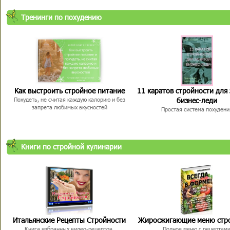
Тренинги по похудению
Как выстроить стройное питание
11 каратов стройности для
бизнес-леди
Похудеть, не считая каждую калорию и без
запрета любимых вкусностей
Простая система похудени
Книги по стройной кулинарии
Итальянские Рецепты Стройности
Жиросжигающие меню стр
Книга избранных видео-рецептов,
Полное меню с рецептам