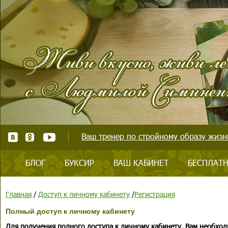
Ваш тренер по стройному образу жизни
БЛОГ
БУКСИР
ВАШ КАБИНЕТ
БЕСПЛАТН
Главная
/
Доступ к личному кабинету
/
Регистрация
Полный доступ к личному кабинету
Для получения полного доступа к личному кабинету, Вам необход