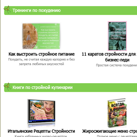
Тренинги по похудению
Как выстроить стройное питание
11 каратов стройности для
бизнес-леди
Похудеть, не считая каждую калорию и без
запрета любимых вкусностей
Простая система похудени
Книги по стройной кулинарии
Итальянские Рецепты Стройности
Жиросжигающие меню стр
Книга избранных видео-рецептов,
Полное меню с рецептам