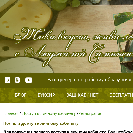
Ваш тренер по стройному образу жизни
БЛОГ
БУКСИР
ВАШ КАБИНЕТ
БЕСПЛАТН
Главная
/
Доступ к личному кабинету
/
Регистрация
Полный доступ к личному кабинету
Для получения полного доступа к личному кабинету, Вам необход