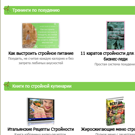
Тренинги по похудению
Как выстроить стройное питание
11 каратов стройности для
бизнес-леди
Похудеть, не считая каждую калорию и без
запрета любимых вкусностей
Простая система похудени
Книги по стройной кулинарии
Итальянские Рецепты Стройности
Жиросжигающие меню стр
Книга избранных видео-рецептов,
Полное меню с рецептам