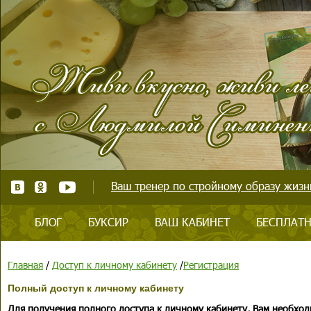
Ваш тренер по стройному образу жизни
БЛОГ
БУКСИР
ВАШ КАБИНЕТ
БЕСПЛАТН
Главная
/
Доступ к личному кабинету
/
Регистрация
Полный доступ к личному кабинету
Для получения полного доступа к личному кабинету, Вам необход