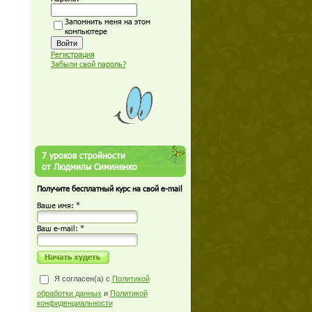
Запомнить меня на этом
компьютере
Регистрация
Забыли свой пароль?
7 уроков стройности
от Людмилы Симиненко
Получите бесплатный курс на свой e-mail
Ваше имя: *
Ваш е-mail: *
Я согласен(а) с
Политикой
обработки данных
и
Политикой
конфиденциальности