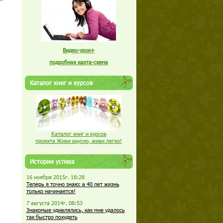
Видео-урок+
подробная карта-схема
Каталог книг и курсов
Каталог книг и курсов
проекта Живи вкусно, живи легко!
Истории успеха
16 ноября 2015г. 18:28
Теперь я точно знаю: в 40 лет жизнь
только начинается!
7 августа 2014г. 08:53
Знакомые удивлялись, как мне удалось
так быстро похудеть