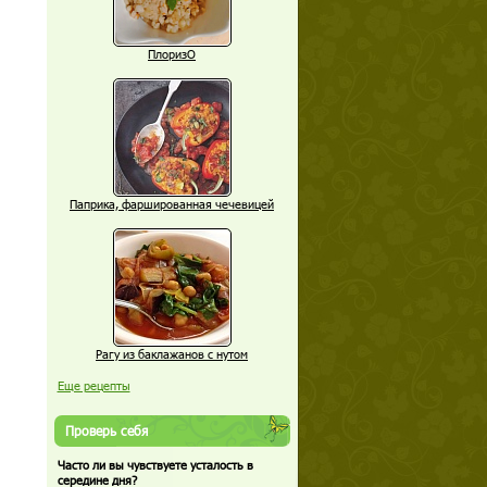
ПлоризО
Паприка, фаршированная чечевицей
Рагу из баклажанов с нутом
Еще рецепты
Проверь себя
Часто ли вы чувствуете усталость в
середине дня?