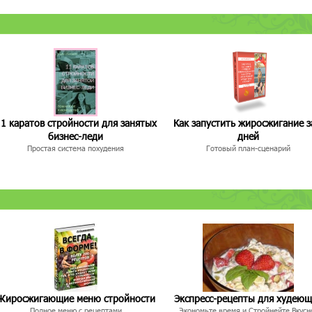
1 каратов стройности для занятых
Как запустить жиросжигание з
бизнес-леди
дней
Простая система похудения
Готовый план-сценарий
Жиросжигающие меню стройности
Экспресс-рецепты для худею
Полное меню с рецептами
Экономьте время и Стройнейте Вкусн