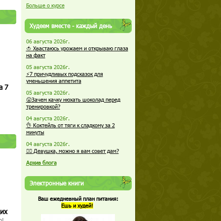
Больше о курсе
Худеем вместе - каждый день
06 августа 2026г.
🍅 Хвастаюсь урожаем и открываю глаза
на факт
05 августа 2026г.
⚡7 причудливых подсказок для
уменьшения аппетита
а 7
05 августа 2026г.
😮Зачем качку нюхать шоколад перед
тренировкой?
04 августа 2026г.
👌 Коктейль от тяги к сладкому за 2
минуты
04 августа 2026г.
🏋️‍♀️ Девушка, можно я вам совет дам?
Архив блога
Электронные книги
Ваш ежедневный план питания:
Ешь и худей!
щих
о!