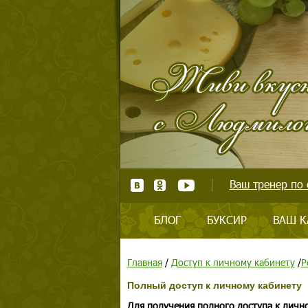
Ваш тренер по 
БЛОГ
БУКСИР
ВАШ К
Главная
/
Доступ к личному кабинету
/
Р
Полный доступ к личному кабинету
Для получения полного доступа к личн