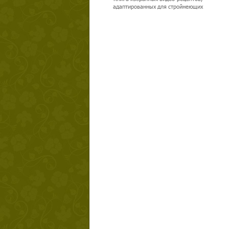
адаптированных для стройнеющих