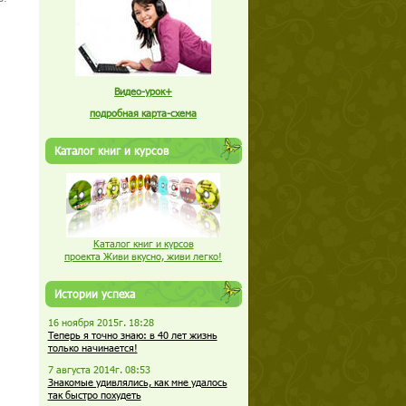
Видео-урок+
подробная карта-схема
Каталог книг и курсов
Каталог книг и курсов
проекта Живи вкусно, живи легко!
Истории успеха
16 ноября 2015г. 18:28
Теперь я точно знаю: в 40 лет жизнь
только начинается!
7 августа 2014г. 08:53
Знакомые удивлялись, как мне удалось
так быстро похудеть