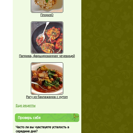
ПлоризО
Паприка, фаршированная чечевицей
Рагу из баклажанов с нутом
Еще рецепты
Проверь себя
Часто ли вы чувствуете усталость в
середине дня?