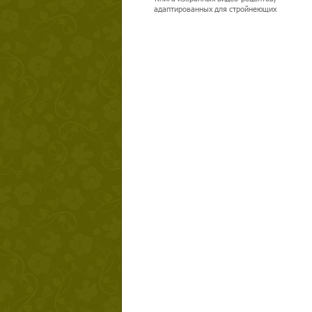
адаптированных для стройнеющих