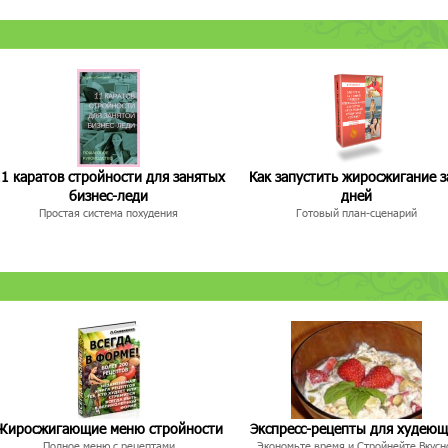
1 каратов стройности для занятых
Как запустить жиросжигание з
бизнес-леди
дней
Простая система похудения
Готовый план-сценарий
Жиросжигающие меню стройности
Экспресс-рецепты для худею
Полное меню с рецептами
Экономьте время и Стройнейте Вкусн