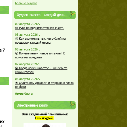
Больше о курсе
Худеем вместе - каждый день
09 августа 2026г.
🙈 Рука не поднимается это съесть
08 августа 2026г.
🤩 Как экономить тысячи рублей на
продуктах каждый месяц
а 7
08 августа 2026г.
😮 Почему интуитивное питание НЕ
помогает похудеть
07 августа 2026г.
😱 Когда взвешиваетесь - не верьте
своим глазам
06 августа 2026г.
🍅 Хвастаюсь урожаем и открываю глаза
на факт
Архив блога
Электронные книги
Ваш ежедневный план питания:
Ешь и худей!
щих
о!