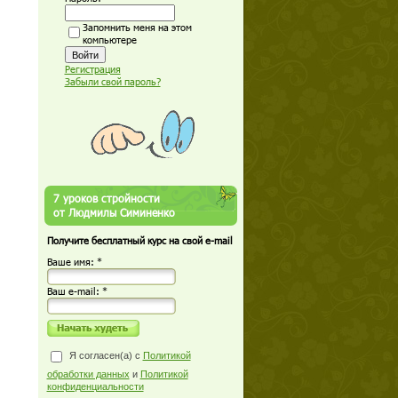
Запомнить меня на этом
компьютере
Регистрация
Забыли свой пароль?
7 уроков стройности
от Людмилы Симиненко
Получите бесплатный курс на свой e-mail
Ваше имя: *
Ваш е-mail: *
Я согласен(а) с
Политикой
обработки данных
и
Политикой
конфиденциальности