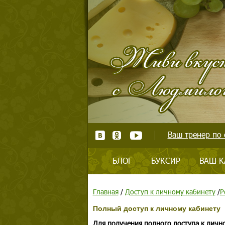
Ваш тренер по 
БЛОГ
БУКСИР
ВАШ К
Главная
/
Доступ к личному кабинету
/
Р
Полный доступ к личному кабинету
Для получения полного доступа к личн