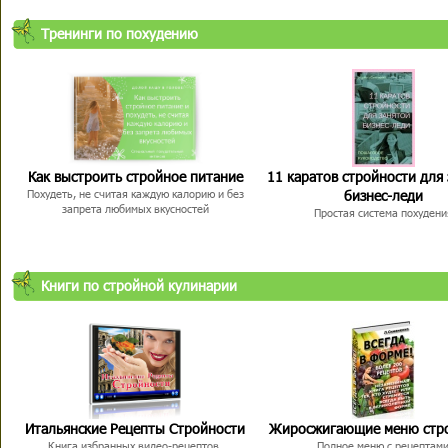
Тренинги по похудению
Как выстроить стройное питание
11 каратов стройности для
бизнес-леди
Похудеть, не считая каждую калорию и без
запрета любимых вкусностей
Простая система похудени
Книги по стройной кулинарии
Итальянские Рецепты Стройности
Жиросжигающие меню стр
Книга избранных видео-рецептов,
Полное меню с рецептам