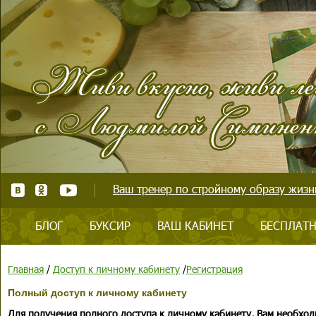
Ваш тренер по стройному образу жизни
БЛОГ
БУКСИР
ВАШ КАБИНЕТ
БЕСПЛАТН
Главная
/
Доступ к личному кабинету
/
Регистрация
Полный доступ к личному кабинету
Для получения полного доступа к личному кабинету, Вам необход