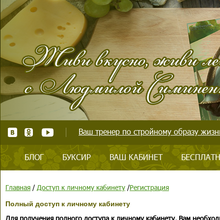
Ваш тренер по стройному образу жизни
БЛОГ
БУКСИР
ВАШ КАБИНЕТ
БЕСПЛАТН
Главная
/
Доступ к личному кабинету
/
Регистрация
Полный доступ к личному кабинету
Для получения полного доступа к личному кабинету, Вам необход