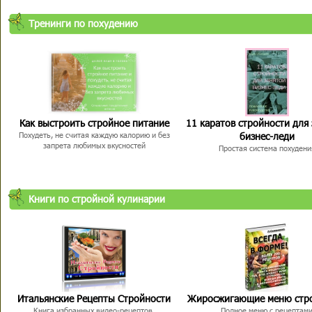
Тренинги по похудению
Как выстроить стройное питание
11 каратов стройности для
бизнес-леди
Похудеть, не считая каждую калорию и без
запрета любимых вкусностей
Простая система похудени
Книги по стройной кулинарии
Итальянские Рецепты Стройности
Жиросжигающие меню стр
Книга избранных видео-рецептов,
Полное меню с рецептам