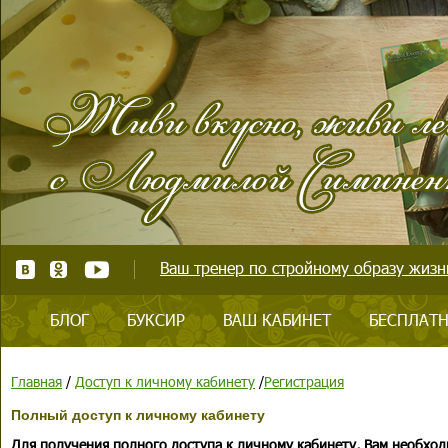
Ваш тренер по стройному образу жизни
БЛОГ
БУКСИР
ВАШ КАБИНЕТ
БЕСПЛАТН
Главная
/
Доступ к личному кабинету
/
Регистрация
Полный доступ к личному кабинету
Для получения полного доступа к личному кабинету, Вам необход