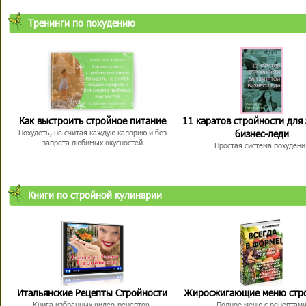
Тренинги по похудению
Как выстроить стройное питание
11 каратов стройности для
бизнес-леди
Похудеть, не считая каждую калорию и без
запрета любимых вкусностей
Простая система похудени
Книги по стройной кулинарии
Итальянские Рецепты Стройности
Жиросжигающие меню стр
Книга избранных видео-рецептов,
Полное меню с рецептам