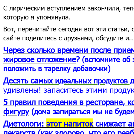
С лирическим вступлением закончили, теп
которую я упомянула.
Вот, перечитайте сегодня вот эти статьи
сайте поделитесь с друзьями, обсудите и..
Через сколько времени после прие
жировое отложение
?
(вспомните об 
положить в тарелку добавочки)
Десять самых
д
идеальных
продуктов
удивлены! запаситесь этими продук
5 правил поведения в ресторане, к
фигуру
(дома запираться мы не будем,
Диетологи:
этот напиток
снижает а
лекарств
(как здорово, что его реаб