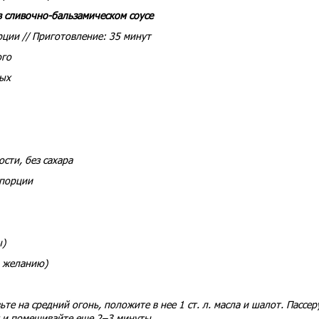
в сливочно-бальзамическом соусе
рции // Приготовление: 35 минут
ого
ных
сти, без сахара
 порции
ы)
о желанию)
те на средний огонь, положите в нее 1 ст. л. масла и шалот. Пассер
к и помешивайте еще 2–3 минуты.