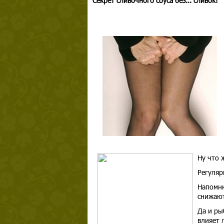
Секрет сливочного соуса без... сливок!
Ну что 
Регуляр
Напомню
снижают
Да и ры
влияет 