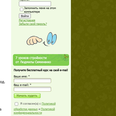
Запомнить меня на этом
компьютере
Регистрация
Забыли свой пароль?
7 уроков стройности
от Людмилы Симиненко
Получите бесплатный курс на свой e-mail
Ваше имя: *
люд.
Ваш е-mail: *
Я согласен(а) с
Политикой
а
обработки данных
и
Политикой
конфиденциальности