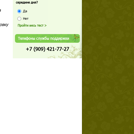
середине дня?
а
Да
Нет
овку
Телефоны службы поддержки
+7 (909) 421-77-27