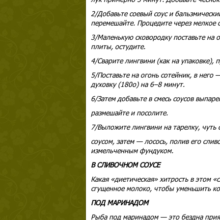
2/Добавьте соевый соус и бальзмический 
перемешайте. Процедите через мелкое си
3/Маленькую сковородку поставьте на о
плиты, остудите.
4/Сварите лингвини (как на упаковке), 
5/Поставьте на огонь сотейник, в него 
духовку (180о) на 6–8 минут.
6/Затем добавьте в смесь соусов выпар
размешайте и посолите.
7/Выложите лингвини на тарелку, чуть
соусом, затем — лосось, полив его слив
измельченным фундуком.
В СЛИВОЧНОМ СОУСЕ
Какая «диетическая» хитрость в этом «
сгущенное молоко, чтобы уменьшить кол
ПОД МАРИНАДОМ
Рыба под маринадом — это бездна прия