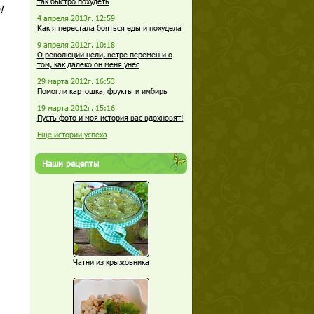
так быстро похудеть
!
4 апреля 2013г. 12:59
Как я перестала бояться еды и похудела
9 апреля 2012г. 10:18
О революции цели, ветре перемен и о
том, как далеко он меня унёс
29 марта 2012г. 16:53
Помогли картошка, фрукты и имбирь
19 марта 2012г. 15:16
Пусть фото и моя история вас вдохновят!
Еще истории успеха
Наши рецепты
Чатни из крыжовника