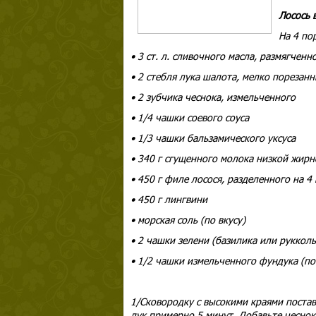
Лосось 
На 4 по
• 3 ст. л. сливочного
масла, размягченн
• 2 стебля лука шалота, мелко порезан
• 2 зубчика чеснока,
измельченного
• 1/4 чашки соевого соуса
• 1/3 чашки бальзамического уксуса
• 340 г сгущенного молока низкой жирно
• 450 г филе лосося, разделенного на 4
• 450 г лингвини
• морская соль (по вкусу)
• 2 чашки зелени (базилика или руккол
• 1/2 чашки измельченного фундука (п
1/Сковородку с высокими краями поставь
лук примерно 5 минут. Добавьте чесно