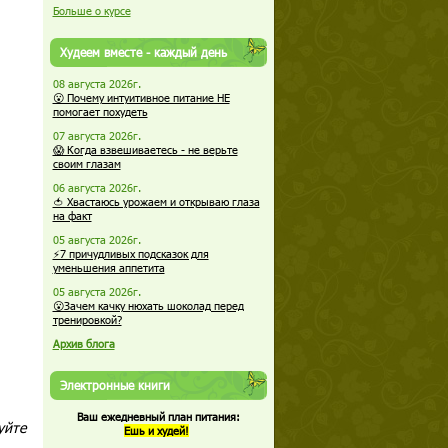
Больше о курсе
Худеем вместе - каждый день
08 августа 2026г.
😮 Почему интуитивное питание НЕ
помогает похудеть
07 августа 2026г.
😱 Когда взвешиваетесь - не верьте
своим глазам
06 августа 2026г.
🍅 Хвастаюсь урожаем и открываю глаза
на факт
05 августа 2026г.
⚡7 причудливых подсказок для
уменьшения аппетита
05 августа 2026г.
😮Зачем качку нюхать шоколад перед
тренировкой?
Архив блога
Электронные книги
Ваш ежедневный план питания:
уйте
Ешь и худей!