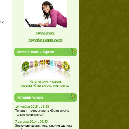
 с
Видео-урок+
подробная карта-схема
Каталог книг и курсов
Каталог книг и курсов
проекта Живи вкусно, живи легко!
Истории успеха
16 ноября 2015г. 18:28
Теперь я точно знаю: в 40 лет жизнь
только начинается!
7 августа 2014г. 08:53
Знакомые удивлялись, как мне удалось