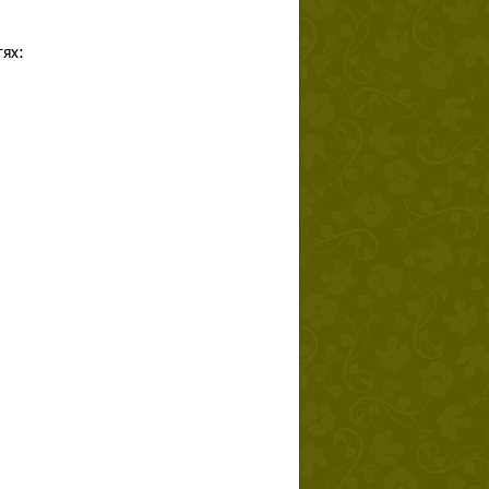
етях: