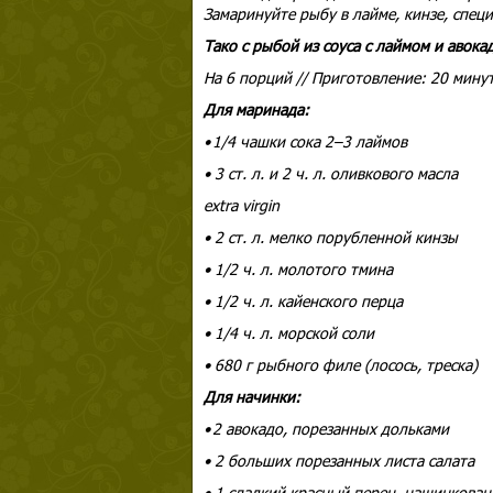
Замаринуйте рыбу в лайме, кинзе, специ
Тако с рыбой из соуса с лаймом и авок
На 6 порций // Приготовление: 20 минут
Для маринада:
• 1/4 чашки сока 2–3 лаймов
• 3 ст. л. и 2 ч. л. оливкового масла
extra virgin
• 2 ст. л. мелко порубленной кинзы
• 1/2 ч. л. молотого тмина
• 1/2 ч. л. кайенского перца
• 1/4 ч. л. морской соли
• 680 г рыбного филе (лосось, треска)
Для начинки:
• 2 авокадо, порезанных дольками
• 2 больших порезанных листа салата
• 1 сладкий красный перец, нашинкова