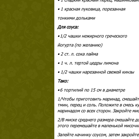
• 1 красная луковица, порезанная
тонкими дольками
Для соуса:
• 1/2 чашки нежирного греческого
йогурта (по желанию)
• 2 ст. л. сока лайма
• 1 ч. л. тертой цедры лимона
• 1/2 чашки нарезанной свежей кинзы
Тако:
• 6 тортилий по 15 см в диаметре
1/Чтобы приготовить маринад, смешайте
тмин, перец и соль. Положите в смесь 
маринадом со всех сторон. Закройте ми
2/В миске среднего размера смешайте до
этого перемешайте в маленькой мисочке
Залейте начинку соусом, затем закройт