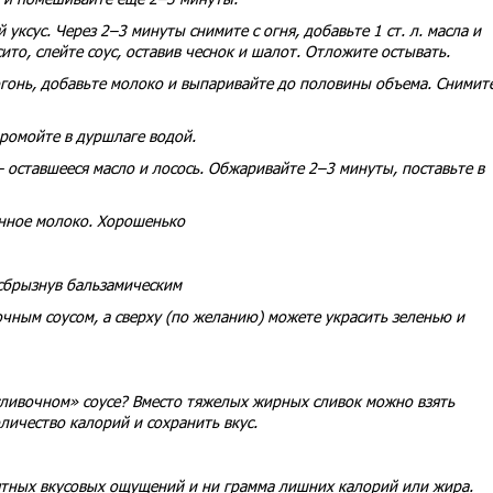
уксус. Через 2–3 минуты снимите с огня, добавьте 1 ст. л. масла и
то, слейте соус, оставив чеснок и шалот. Отложите остывать.
гонь, добавьте молоко и выпаривайте до половины объема. Снимите
промойте в дуршлаге водой.
— оставшееся масло и лосось. Обжаривайте 2–3 минуты, поставьте в
енное молоко. Хорошенько
 сбрызнув бальзамическим
очным соусом, а сверху (по желанию) можете украсить зеленью и
сливочном» соусе? Вместо тяжелых жирных сливок можно взять
ичество калорий и сохранить вкус.
тных вкусовых ощущений и ни грамма лишних калорий или жира.