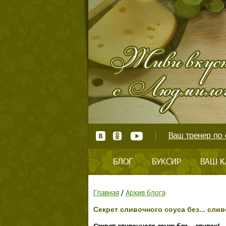
Ваш тренер по 
БЛОГ
БУКСИР
ВАШ К
Главная
/
Архив блога
Секрет сливочного соуса без... слив