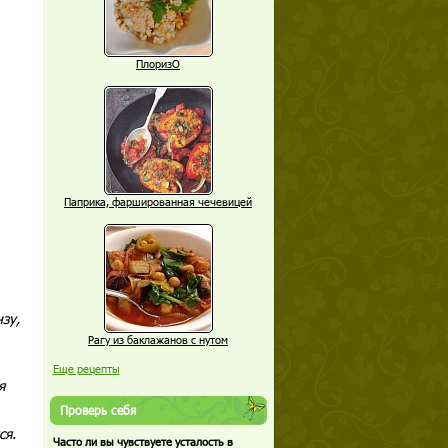
ПлоризО
Паприка, фаршированная чечевицей
зу,
Рагу из баклажанов с нутом
Еще рецепты
я
Проверь себя
ся.
Часто ли вы чувствуете усталость в