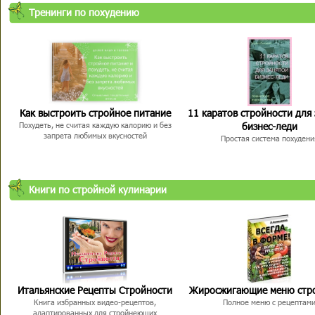
Тренинги по похудению
Как выстроить стройное питание
11 каратов стройности для
бизнес-леди
Похудеть, не считая каждую калорию и без
запрета любимых вкусностей
Простая система похудени
Книги по стройной кулинарии
Итальянские Рецепты Стройности
Жиросжигающие меню стр
Книга избранных видео-рецептов,
Полное меню с рецептам
адаптированных для стройнеющих