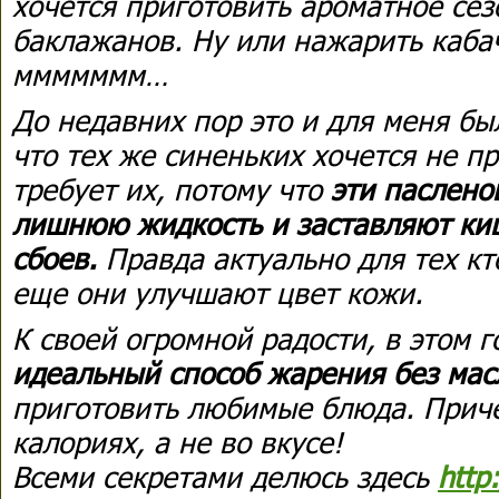
хочется приготовить ароматное сез
баклажанов. Ну или нажарить кабач
ммммммм…
До недавних пор это и для меня бы
что тех же синеньких хочется не пр
требует их, потому что
э
ти паслено
лишнюю жидкость и заставляют ки
сбоев.
Правда актуально для тех кт
еще они улучшают цвет кожи.
К своей огромной радости, в этом г
идеальный способ жарения без мас
приготовить любимые блюда. Приче
калориях, а не во вкусе!
Всеми секретами делюсь здесь
http